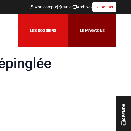
Mon compte
Panier
Archives
S'abonner
LES DOSSIERS
LE MAGAZINE
́pinglée
AGENDA