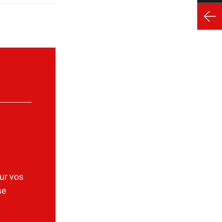
ur vos
se