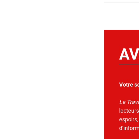
AV
Votre s
Le Trava
lecteurs
espoirs,
d’infor