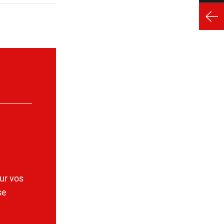
ur vos
se