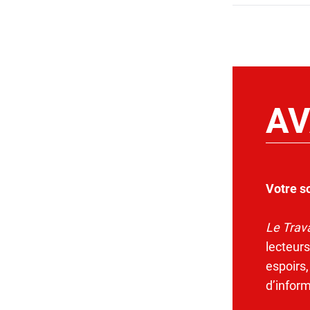
AV
Votre s
Le Trava
lecteurs
espoirs,
d’infor