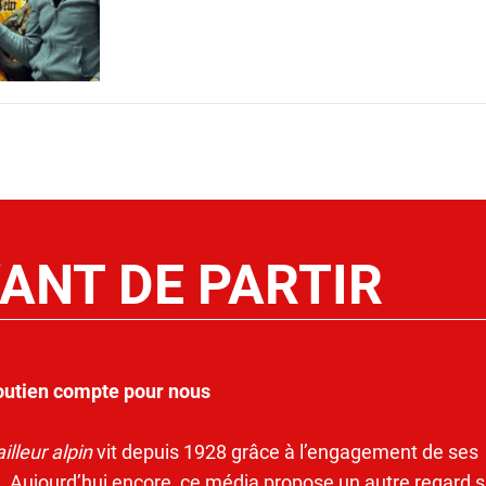
ANT DE PARTIR
outien compte pour nous
illeur alpin
vit depuis 1928 grâce à l’engagement de ses
. Aujourd’hui encore, ce média propose un autre regard s