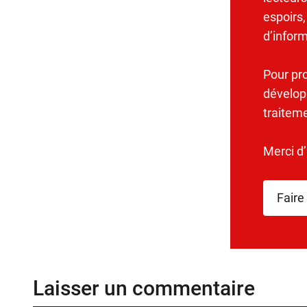
espoirs,
d’infor
Pour pr
dévelop
traitem
Merci d
Faire
Laisser un commentaire