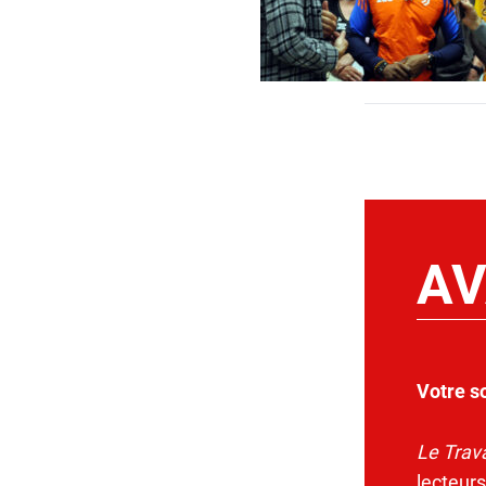
AV
Votre s
Le Trava
lecteurs