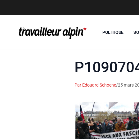
POLITIQUE
SO
P109070
Par Edouard Schoene
/
25 mars 2