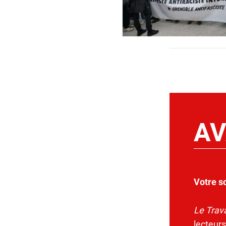
AV
Votre s
Le Trava
lecteurs