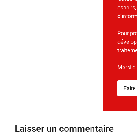
espoirs,
d’infor
Pour pr
dévelop
traitem
Merci d
Faire
Laisser un commentaire