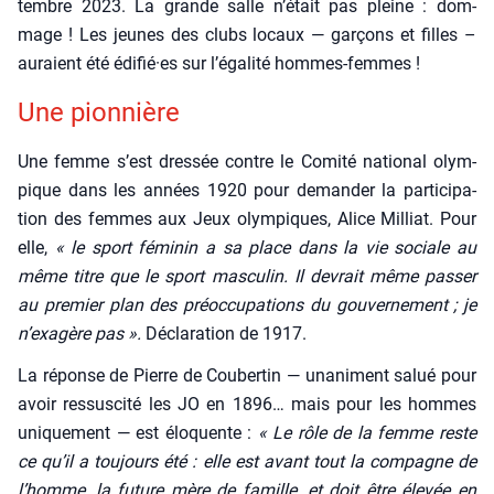
tembre 2023. La grande salle n’était pas pleine : dom­
mage ! Les jeunes des clubs locaux — gar­çons et filles –
auraient été édifié·es sur l’égalité hommes-femmes !
Une pion­nière
Une femme s’est dres­sée contre le Comi­té natio­nal olym­
pique dans les années 1920 pour deman­der la par­ti­ci­pa­
tion des femmes aux Jeux olym­piques, Alice Mil­liat. Pour
elle,
« le sport fémi­nin a sa place dans la vie sociale au
même titre que le sport mas­cu­lin. Il devrait même pas­ser
au pre­mier plan des pré­oc­cu­pa­tions du gou­ver­ne­ment ; je
n’exagère pas ».
Décla­ra­tion de 1917.
La réponse de Pierre de Cou­ber­tin — una­niment salué pour
avoir res­sus­ci­té les JO en 1896… mais pour les hommes
uni­que­ment — est élo­quente :
« Le rôle de la femme reste
ce qu’il a tou­jours été : elle est avant tout la com­pagne de
l’homme, la future mère de famille, et doit être éle­vée en