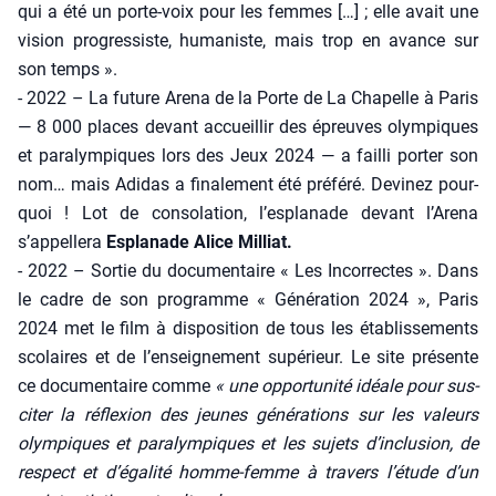
qui a été un porte-voix pour les femmes […] ; elle avait une
vision pro­gres­siste, huma­niste, mais trop en avance sur
son temps ».
- 2022 – La future Are­na de la Porte de La Cha­pelle à Paris
— 8 000 places devant accueillir des épreuves olym­piques
et para­lym­piques lors des Jeux 2024 — a failli por­ter son
nom… mais Adi­das a fina­le­ment été pré­fé­ré. Devi­nez pour­
quoi ! Lot de conso­la­tion, l’esplanade devant l’Arena
s’appellera
Espla­nade Alice Mil­liat.
- 2022 – Sor­tie du docu­men­taire « Les Incor­rectes ». Dans
le cadre de son pro­gramme « Géné­ra­tion 2024 », Paris
2024 met le film à dis­po­si­tion de tous les éta­blis­se­ments
sco­laires et de l’enseignement supé­rieur. Le site pré­sente
ce docu­men­taire comme
« une oppor­tu­ni­té idéale pour sus­
ci­ter la réflexion des jeunes géné­ra­tions sur les valeurs
olym­piques et para­lym­piques et les sujets d’inclusion, de
res­pect et d’égalité homme-femme à tra­vers l’étude d’un