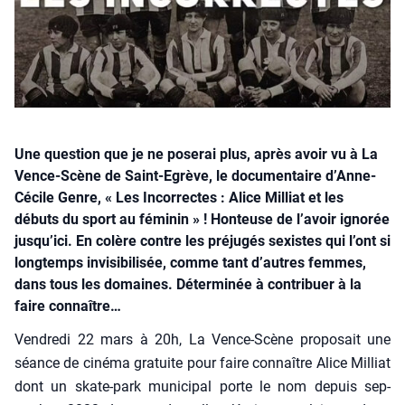
Une question que je ne poserai plus, après avoir vu à La
Vence-Scène de Saint-Egrève, le documentaire d’Anne-
Cécile Genre, « Les Incorrectes : Alice Milliat et les
débuts du sport au féminin » ! Honteuse de l’avoir ignorée
jusqu’ici. En colère contre les préjugés sexistes qui l’ont si
longtemps invisibilisée, comme tant d’autres femmes,
dans tous les domaines. Déterminée à contribuer à la
faire connaître…
Ven­dre­di 22 mars à 20h, La Vence-Scène pro­po­sait une
séance de ciné­ma gra­tuite pour faire connaître Alice Mil­liat
dont un skate-park muni­ci­pal porte le nom depuis sep­