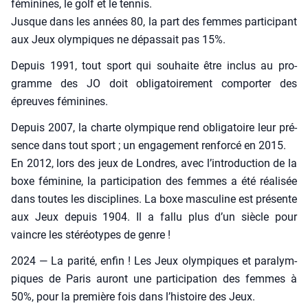
fémi­nines, le golf et le ten­nis.
Jusque dans les années 80, la part des femmes par­ti­ci­pant
aux Jeux olym­piques ne dépas­sait pas 15%.
Depuis 1991, tout sport qui sou­haite être inclus au pro­
gramme des JO doit obli­ga­toi­re­ment com­por­ter des
épreuves fémi­nines.
Depuis 2007, la charte olym­pique rend obli­ga­toire leur pré­
sence dans tout sport ; un enga­ge­ment ren­for­cé en 2015.
En 2012, lors des jeux de Londres, avec l’introduction de la
boxe fémi­nine, la par­ti­ci­pa­tion des femmes a été réa­li­sée
dans toutes les dis­ci­plines. La boxe mas­cu­line est pré­sente
aux Jeux depuis 1904. Il a fal­lu plus d’un siècle pour
vaincre les sté­réo­types de genre !
2024 — La pari­té, enfin ! Les Jeux olym­piques et para­lym­
piques de Paris auront une par­ti­ci­pa­tion des femmes à
50%, pour la pre­mière fois dans l’histoire des Jeux.