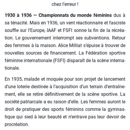
chez l’erreur !
1930 à 1936 — Cham­pion­nats du monde fémi­nins
dus à
sa téna­ci­té. Mais en 1936, un vent réac­tion­naire et fas­ciste
souffle sur l’Europe, IAAF et FSFI sonne la fin de la récréa­
tion. Le gou­ver­ne­ment inter­rompt ses sub­ven­tions. Retour
des femmes à la mai­son. Alice Mil­liat s’é­puise à trou­ver de
nou­velles sources de finan­ce­ment. La Fédé­ra­tion spor­tive
fémi­nine inter­na­tio­nale (FSFI) dis­pa­raît de la scène inter­na­
tio­nale.
En 1935, malade et moquée pour son pro­jet de lan­ce­ment
d’une lote­rie des­ti­née à l’ac­qui­si­tion d’un ter­rain d’en­traî­ne­
ment, elle se retire défi­ni­ti­ve­ment de la scène spor­tive. La
socié­té patriar­cale a eu rai­son d’elle. Les femmes auront le
droit de pra­ti­quer des sports fémi­nins comme la gym­nas­
tique qui sied à leur beau­té et n’entrave pas leur devoir de
pro­créa­tion.