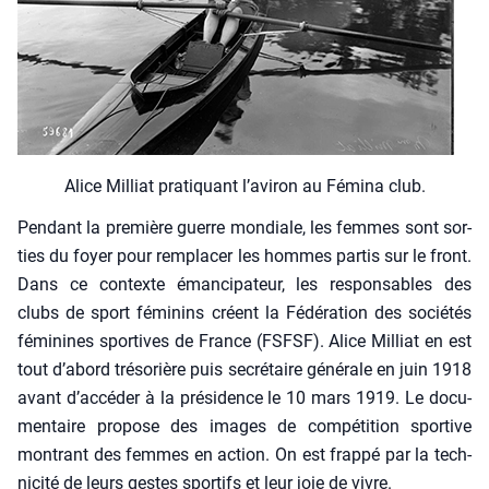
Alice Mil­liat pra­ti­quant l’aviron au Fémi­na club.
Pen­dant la pre­mière guerre mon­diale, les femmes sont sor­
ties du foyer pour rem­pla­cer les hommes par­tis sur le front.
Dans ce contexte éman­ci­pa­teur, les res­pon­sables des
clubs de sport fémi­nins créent la Fédé­ra­tion des socié­tés
fémi­nines spor­tives de France (FSFSF). Alice Mil­liat en est
tout d’a­bord tré­so­rière puis secré­taire géné­rale en juin 1918
avant d’ac­cé­der à la pré­si­dence le 10 mars 1919. Le docu­
men­taire pro­pose des images de com­pé­ti­tion spor­tive
mon­trant des femmes en action. On est frap­pé par la tech­
ni­ci­té de leurs gestes spor­tifs et leur joie de vivre.