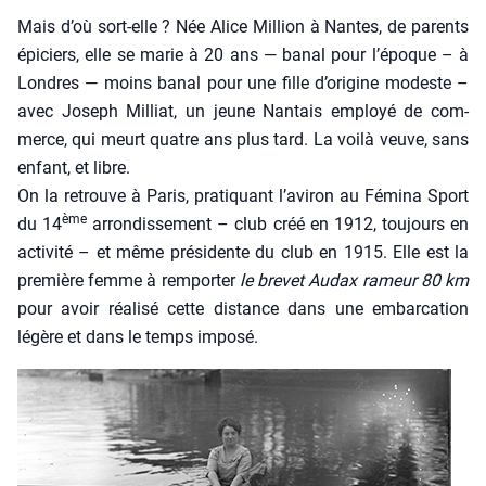
Mais d’où sort-elle ? Née Alice Mil­lion à Nantes, de parents
épi­ciers, elle se marie à 20 ans — banal pour l’époque – à
Londres — moins banal pour une fille d’origine modeste –
avec Joseph Mil­liat, un jeune Nan­tais employé de com­
merce, qui meurt quatre ans plus tard. La voi­là veuve, sans
enfant, et libre.
On la retrouve à Paris, pra­ti­quant l’aviron au Fémi­na Sport
ème
du 14
arron­dis­se­ment – club créé en 1912, tou­jours en
acti­vi­té – et même pré­si­dente du club en 1915. Elle est la
pre­mière femme à rem­por­ter
le bre­vet Audax rameur 80 km
pour avoir réa­li­sé cette dis­tance dans une embar­ca­tion
légère et dans le temps impo­sé.