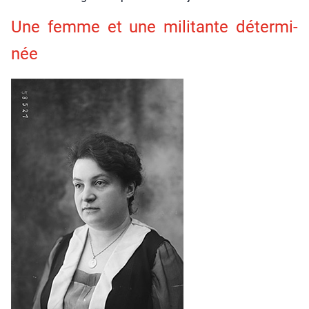
Une femme et une mili­tante déter­mi­
née