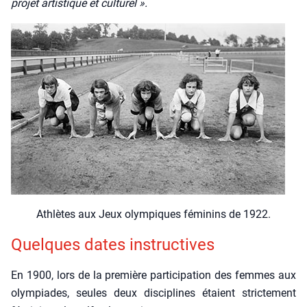
pro­jet artis­tique et cultu­rel ».
Ath­lètes aux Jeux olym­piques fémi­nins de 1922.
Quelques dates ins­truc­tives
En 1900, lors de la pre­mière par­ti­ci­pa­tion des femmes aux
olym­piades, seules deux dis­ci­plines étaient stric­te­ment