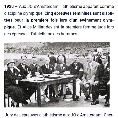
1928
– Aux JO d’Amsterdam, l’athlétisme appa­raît comme
dis­ci­pline olym­pique.
Cinq épreuves fémi­nines sont dis­pu­
tées pour la pre­mière fois lors d’un évé­ne­ment olym­
pique.
Et Alice Mil­liat devient la pre­mière femme juge lors
des épreuves d’ath­lé­tisme des hommes.
Jury des épreuves d’athlétisme aux JO d’Amsterdam. Cher­