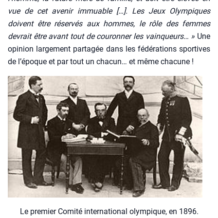
vue de cet ave­nir immuable […]. Les Jeux Olym­piques
doivent être réser­vés aux hommes, le rôle des femmes
devrait être avant tout de cou­ron­ner les vain­queurs… »
Une
opi­nion lar­ge­ment par­ta­gée dans les fédé­ra­tions spor­tives
de l’époque et par tout un cha­cun… et même cha­cune !
Le pre­mier Comi­té inter­na­tio­nal olym­pique, en 1896.