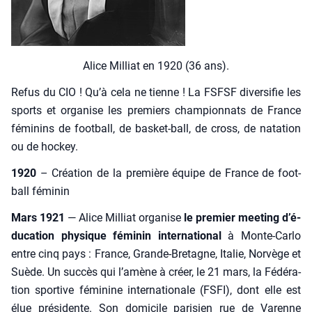
Alice Mil­liat en 1920 (36 ans).
Refus du CIO ! Qu’à cela ne tienne ! La FSFSF diver­si­fie les
sports et orga­nise les pre­miers cham­pion­nats de France
fémi­nins de foot­ball, de bas­ket-ball, de cross, de nata­tion
ou de hockey.
1920
– Créa­tion de la pre­mière équipe de France de foot­
ball fémi­nin
Mars 1921
— Alice Mil­liat orga­nise
le pre­mier mee­ting d’é­
du­ca­tion phy­sique fémi­nin inter­na­tio­nal
à Monte-Car­lo
entre cinq pays : France, Grande-Bre­tagne, Ita­lie, Nor­vège et
Suède. Un suc­cès qui l’amène à créer, le 21 mars, la Fédé­ra­
tion spor­tive fémi­nine inter­na­tio­nale (FSFI), dont elle est
élue pré­si­dente. Son domi­cile pari­sien rue de Varenne