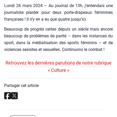
Lun­di 26 mars 2024 – Au jour­nal de 13h, j’entendais une
jour­na­liste plai­der pour deux porte-dra­peaux fémi­nines
fran­çaises ! Il n’y en a eu que quatre jusqu’ici.
Beau­coup de pro­grès certes depuis un siècle mais encore
beau­coup de pro­blèmes de pari­té – dans les ins­tances du
sport, dans la média­ti­sa­tion des sports fémi­nins – et de
vio­lences sexistes et sexuelles. Conti­nuons le com­bat !
Retrouvez les dernières parutions de notre rubrique
« Culture »
Partager cet article