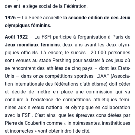
devient le siège social de la Fédé­ra­tion.
1926
— La Suède accueille
la seconde édi­tion de ces Jeux
olym­piques fémi­nins.
Août 1922
– La FSFI par­ti­cipe à l’or­ga­ni­sa­tion à Paris de
Jeux mon­diaux fémi­nins
, deux ans avant les Jeux olym­
piques offi­ciels. Là encore, le suc­cès ! 20 000 per­sonnes
sont venues au stade Per­shing pour assis­ter à ces jeux où
se ren­contrent des ath­lètes de cinq pays – dont les Etats-
Unis — dans onze com­pé­ti­tions spor­tives. L’IAAF (Asso­cia­
tion inter­na­tio­nale des fédé­ra­tions d’athlétisme) doit céder
et décide de mettre en place une com­mis­sion qui va
conduire à l’existence de com­pé­ti­tions ath­lé­tiques fémi­
nines aux niveaux natio­nal et olym­pique en col­la­bo­ra­tion
avec la FSFI. C’est ain­si que les épreuves consi­dé­rées par
Pierre de Cou­ber­tin comme « inin­té­res­santes, ines­thé­tiques
et incor­rectes » vont obte­nir droit de cité.