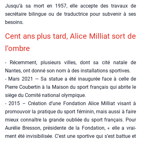
Jusqu’à sa mort en 1957, elle accepte des tra­vaux de
secré­taire bilingue ou de tra­duc­trice pour sub­ve­nir à ses
besoins.
Cent ans plus tard, Alice Mil­liat sort de
l’ombre
- Récem­ment, plu­sieurs villes, dont sa cité natale de
Nantes, ont don­né son nom à des ins­tal­la­tions spor­tives.
- Mars 2021 — Sa sta­tue a été inau­gu­rée face à celle de
Pierre Cou­ber­tin à la Mai­son du sport fran­çais qui abrite le
siège du Comi­té natio­nal olym­pique.
- 2015 – Créa­tion d’une Fon­da­tion Alice Mil­liat visant à
pro­mou­voir la pra­tique du sport fémi­nin, mais aus­si à faire
mieux connaître la grande oubliée du sport fran­çais. Pour
Auré­lie Bres­son, pré­si­dente de la Fon­da­tion, « elle a vrai­
ment été invi­si­bi­li­sée. C’est une spor­tive qui s’est bat­tue et