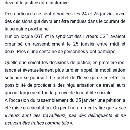
devant la jus­tice admi­nis­tra­tive.
Des audiences se sont dérou­lées les 24 et 25 jan­vier, avec
des déci­sions qui devraient être ren­dues dans le cou­rant de
la semaine pro­chaine.
L’union locale CGT et le syn­di­cat des livreurs CGT avaient
orga­ni­sé un ras­sem­ble­ment le 25 jan­vier entre midi et
deux. Près d’une cen­taine de per­sonnes y ont par­ti­ci­pé.
Quelle que soient les déci­sions de jus­tice, en pre­mière ins­
tance et éven­tuel­le­ment plus tard en appel, la mobi­li­sa­tion
soli­daire se pour­suit. Le pré­fet de l’Isère garde en effet la
pos­si­bi­li­té de pro­cé­der à des régu­la­ri­sa­tion de tra­vailleurs
qui ont lar­ge­ment fait la preuve de leur uti­li­té sociale.
A l’occasion du ras­sem­ble­ment du 25 jan­vier, une péti­tion a
été mise en cir­cu­la­tion. On peut notam­ment y lire que
« ces
livreurs sont des tra­vailleurs, pas des délin­quants et ne
peuvent être trai­tés comme tels ».