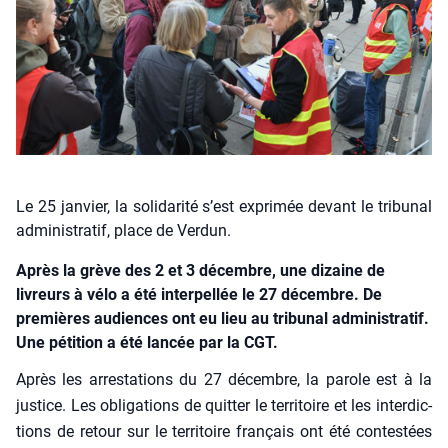
Le 25 janvier, la solidarité s’est exprimée devant le tribunal
administratif, place de Verdun.
Après la grève des 2 et 3 décembre, une dizaine de
livreurs à vélo a été interpellée le 27 décembre. De
premières audiences ont eu lieu au tribunal administratif.
Une pétition a été lancée par la CGT.
Après les arres­ta­tions du 27 décembre, la parole est à la
jus­tice. Les obli­ga­tions de quit­ter le ter­ri­toire et les inter­dic­
tions de retour sur le ter­ri­toire fran­çais ont été contes­tées