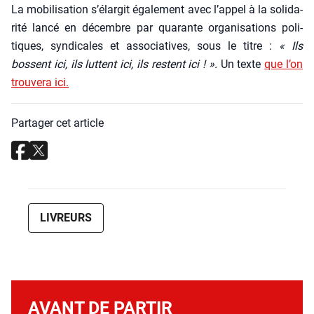
La mobi­li­sa­tion s’élargit éga­le­ment avec l’appel à la soli­da­
ri­té lan­cé en décembre par qua­rante orga­ni­sa­tions poli­
tiques, syn­di­cales et asso­cia­tives, sous le titre :
« Ils
bossent ici, ils luttent ici, ils res­tent ici ! ».
Un texte
que l’on
trou­ve­ra ici.
Partager cet article
LIVREURS
AVANT DE PARTIR