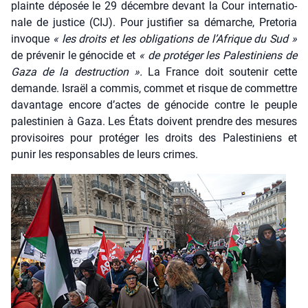
plainte dépo­sée le 29 décembre devant la Cour inter­na­tio­
nale de jus­tice (CIJ). Pour jus­ti­fier sa démarche, Pre­to­ria
invoque
« les droits et les obli­ga­tions de l’Afrique du Sud »
de pré­ve­nir le géno­cide et
« de pro­té­ger les Pales­ti­niens de
Gaza de la des­truc­tion ».
La France doit sou­te­nir cette
demande. Israël a com­mis, com­met et risque de com­mettre
davan­tage encore d’actes de géno­cide contre le peuple
pales­ti­nien à Gaza. Les États doivent prendre des mesures
pro­vi­soires pour pro­té­ger les droits des Pales­ti­niens et
punir les res­pon­sables de leurs crimes.