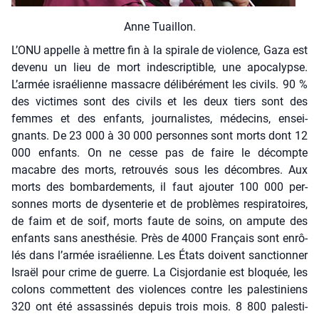
Anne Tuaillon.
L’ONU appelle à mettre fin à la spi­rale de vio­lence, Gaza est
deve­nu un lieu de mort indes­crip­tible, une apo­ca­lypse.
L’armée israé­lienne mas­sacre déli­bé­ré­ment les civils. 90 %
des vic­times sont des civils et les deux tiers sont des
femmes et des enfants, jour­na­listes, méde­cins, ensei­
gnants. De 23 000 à 30 000 per­sonnes sont morts dont 12
000 enfants. On ne cesse pas de faire le décompte
macabre des morts, retrou­vés sous les décombres. Aux
morts des bom­bar­de­ments, il faut ajou­ter 100 000 per­
sonnes morts de dys­en­te­rie et de pro­blèmes res­pi­ra­toires,
de faim et de soif, morts faute de soins, on ampute des
enfants sans anes­thé­sie. Près de 4000 Fran­çais sont enrô­
lés dans l’armée israé­lienne. Les États doivent sanc­tion­ner
Israël pour crime de guerre. La Cis­jor­da­nie est blo­quée, les
colons com­mettent des vio­lences contre les pales­ti­niens
320 ont été assas­si­nés depuis trois mois. 8 800 pales­ti­