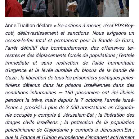
Anne Tuaillon déclare
« les actions à mener, c’est BDS Boy­
cott, dés­in­ves­tis­se­ment et sanc­tions. Nous exi­geons un
ces­sez-le-feu total et per­ma­nent pour la Bande de Gaza,
l’arrêt défi­ni­tif des bom­bar­de­ments, des offen­sives ter­
restres et des dépla­ce­ments for­cés de popu­la­tions ; l’entrée
immé­diate et sans res­tric­tion de l’aide huma­ni­taire
d’urgence et la levée durable du blo­cus de la bande de
Gaza ; la libé­ra­tion de tous les pri­son­niers poli­tiques pales­
ti­niens déte­nus dans les pri­sons israé­liennes dans des
condi­tions inhu­maines — 150 pri­son­niers ont été libé­rés
pen­dant la trêve, mais depuis le 7 octobre, l’armée israé­
lienne a pro­cé­dé à plus de 3 000 arres­ta­tions en Cis­jor­da­
nie occu­pée y com­pris à Jéru­sa­lem-Est ; la libé­ra­tion des
otages civils israé­liens ; la pro­tec­tion de la popu­la­tion
pales­ti­nienne de Cis­jor­da­nie y com­pris à Jéru­sa­lem-Est ;
que la France et l’Union euro­péenne s’engagent acti­ve­ment