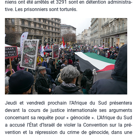
niens ont été arrê­tés et 3291 sont en déten­tion admi­nis­tra­
tive. Les pri­son­niers sont tor­tu­rés.
Jeu­di et ven­dre­di pro­chain l’Afrique du Sud pré­sen­te­ra
devant la cours de jus­tice inter­na­tio­nale ses argu­ments
concer­nant sa requête pour « géno­cide ». L’Afrique du Sud
a accu­sé l’État d’Israël de vio­ler la Conven­tion sur la pré­
ven­tion et la répres­sion du crime de géno­cide, dans une