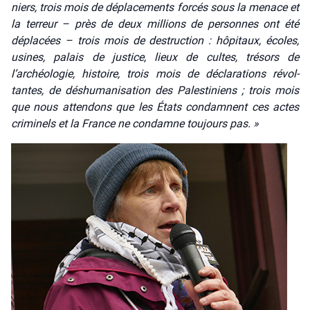
niers, trois mois de dépla­ce­ments for­cés sous la menace et
la ter­reur – près de deux mil­lions de per­sonnes ont été
dépla­cées – trois mois de des­truc­tion : hôpi­taux, écoles,
usines, palais de jus­tice, lieux de cultes, tré­sors de
l’archéologie, his­toire, trois mois de décla­ra­tions révol­
tantes, de déshu­ma­ni­sa­tion des Pales­ti­niens ; trois mois
que nous atten­dons que les États condamnent ces actes
cri­mi­nels et la France ne condamne tou­jours pas. »