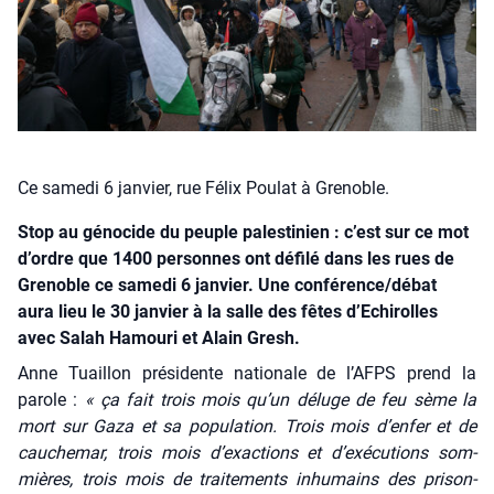
Ce samedi 6 janvier, rue Félix Poulat à Grenoble.
Stop au génocide du peuple palestinien : c’est sur ce mot
d’ordre que 1400 personnes ont défilé dans les rues de
Grenoble ce samedi 6 janvier. Une conférence/débat
aura lieu le 30 janvier à la salle des fêtes d’Echirolles
avec Salah Hamouri et Alain Gresh.
Anne Tuaillon pré­si­dente natio­nale de l’AFPS prend la
parole :
« ça fait trois mois qu’un déluge de feu sème la
mort sur Gaza et sa popu­la­tion. Trois mois d’enfer et de
cau­che­mar, trois mois d’exactions et d’exécutions som­
mières, trois mois de trai­te­ments inhu­mains des pri­son­