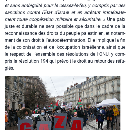
et sans ambi­guï­té pour le ces­sez-le-feu, y com­pris par des
sanc­tions contre l’État d’Israël et en arrê­tant immé­dia­te­
ment toute coopé­ra­tion mili­taire et sécu­ri­taire. »
Une paix
juste et durable ne sera pos­sible que dans le cadre de la
recon­nais­sance des droits du peuple pales­ti­nien, et notam­
ment de son droit à l’autodétermination. Elle implique la fin
de la colo­ni­sa­tion et de l’occupation israé­lienne, ain­si que
le res­pect de l’ensemble des réso­lu­tions de l’ONU, y com­
pris la réso­lu­tion 194 qui pré­voit le droit au retour des réfu­
giés.