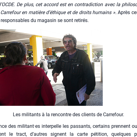
l’OCDE. De plus, cet accord est en contra­dic­tion avec la phi­lo­so­
Car­re­four en matière d’éthique et de droits humains ».
Après ces
s res­pon­sables du maga­sin se sont reti­rés.
Les mili­tants à la ren­contre des clients de Car­re­four.
nce des militant·es inter­pelle les pas­sants, cer­tains prennent o
ment le tract, d’autres signent la carte péti­tion, quelques p