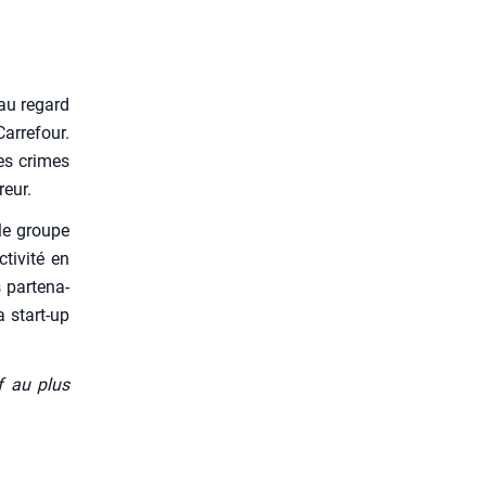
 au regard
r­re­four.
les crimes
reur.
 le groupe
i­vi­té en
 par­te­na­
a start-up
if au plus