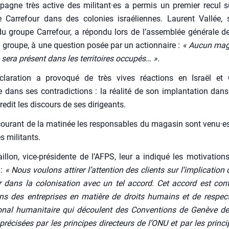
agne très active des militant·es a per­mis un pre­mier recul su
Car­re­four dans des colo­nies israé­liennes. Laurent Val­lée, s
du groupe Car­re­four, a répon­du lors de l’assemblée géné­rale d
 groupe, à une ques­tion posée par un action­naire :
« Aucun maga
 sera pré­sent dans les ter­ri­toires occu­pés… ».
la­ra­tion a pro­vo­qué de très vives réac­tions en Israël et C
 dans ses contra­dic­tions : la réa­li­té de son implan­ta­tion dans
e­dit les dis­cours de ses diri­geants.
ou­rant de la mati­née les res­pon­sables du maga­sin sont venu·es
s mili­tants.
llon, vice-pré­si­dente de l’AFPS, leur a indi­qué les moti­va­tion
 :
« Nous vou­lons atti­rer l’attention des clients sur l’implication 
ur dans la colo­ni­sa­tion avec un tel accord. Cet accord est con
ions des entre­prises en matière de droits humains et de res­pec
tio­nal huma­ni­taire qui découlent des Conven­tions de Genève d
pré­ci­sées par les prin­cipes direc­teurs de l’ONU et par les prin­ci