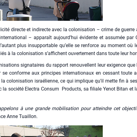
­ci­té directe et indi­recte avec la colo­ni­sa­tion – crime de guerre
inter­na­tio­nal – appa­raît aujourd’hui évi­dente et assu­mée par Ca
d’autant plus insup­por­table qu’elle se ren­force au moment où 
iés à la colo­ni­sa­tion s’affichent ouver­te­ment dans toute leur hor­
ni­sa­tions signa­taires du rap­port renou­vellent leur exi­gence que
ur se conforme aux prin­cipes inter­na­tio­naux en ces­sant toute act
la colo­ni­sa­tion israé­lienne, ce qui implique qu’il mette fin à ses
c la socié­té Elec­tra Consum Pro­ducts, sa filiale Yenot Bitan et l
pe­lons à une grande mobi­li­sa­tion pour atteindre cet objec­t
ance Anne Tuaillon.