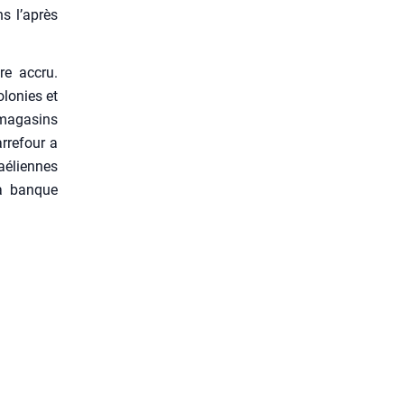
ns l’après
ore accru.
lo­nies et
 maga­sins
­re­four a
é­liennes
la banque