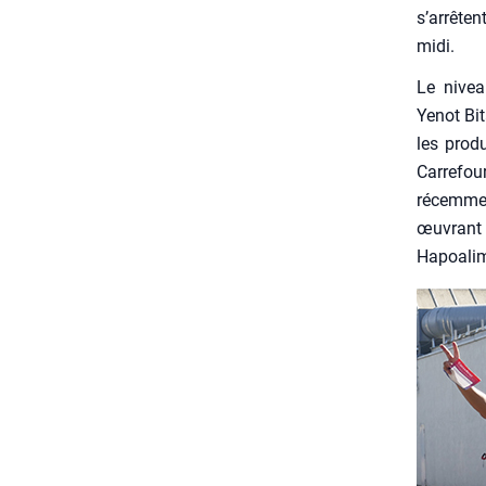
s’arrêten
midi.
Le niveau
Yenot Bit
les pro­d
Car­re­fo
récem­me
œuvrant 
Hapoa­li