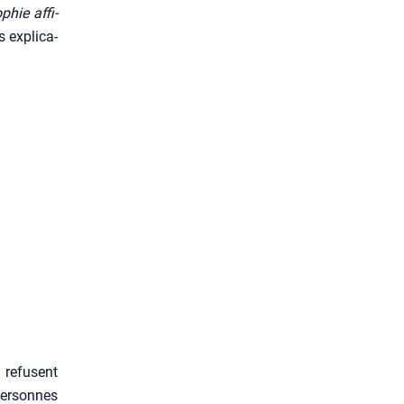
phie affi­
 expli­ca­
u refusent
er­sonnes