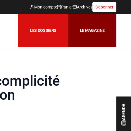
Mon compte
Panier
Archives
S'abonner
LES DOSSIERS
LE MAGAZINE
complicité
ion
AGENDA