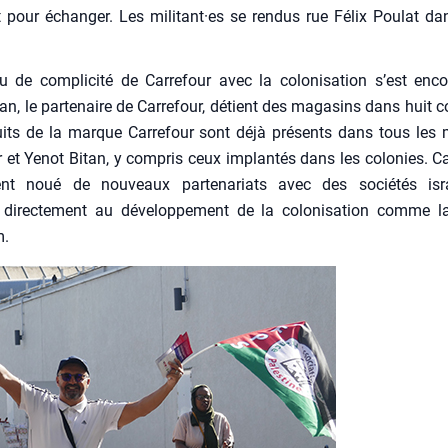
t pour échan­ger. Les militant·es se ren­dus rue Félix Pou­lat da
 de com­pli­ci­té de Car­re­four avec la colo­ni­sa­tion s’est enc
an, le par­te­naire de Car­re­four, détient des maga­sins dans huit co
uits de la marque Car­re­four sont déjà pré­sents dans tous les
ur et Yenot Bitan, y com­pris ceux implan­tés dans les colo­nies. Car
nt noué de nou­veaux par­te­na­riats avec des socié­tés isra
direc­te­ment au déve­lop­pe­ment de la colo­ni­sa­tion comme 
m.