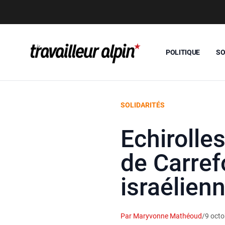
POLITIQUE
SO
SOLIDARITÉS
Echirolle
de Carref
israélien
Par Maryvonne Mathéoud
/
9 oct