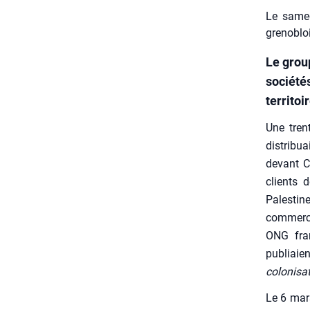
Le samed
grenoblo
Le grou
sociétés
territoi
Une tren
dis­tri­b
devant Car
clients d
Pales­ti
com­merce
ONG fran­
publiaien
colo­ni­sa
Le 6 mars