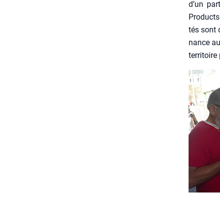
d’un par­
Pro­ducts
tés sont d
nance au 
ter­ri­toir