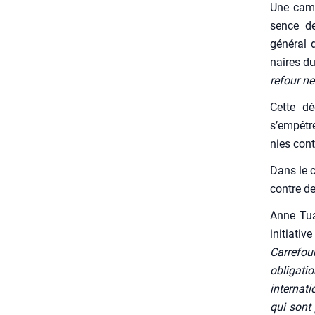
Une cam­p
sence de 
géné­ral 
naires du
re­four ne
Cette déc
s’empêtre
nies contr
Dans le c
contre de
Anne Tuai
ini­tia­tive
Car­re­fo
obli­ga­t
inter­na­
qui sont 