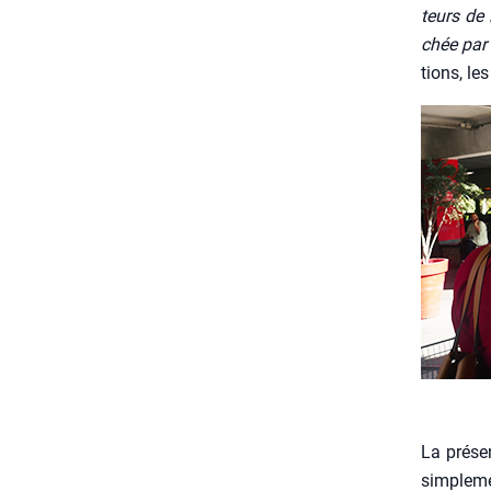
teurs de 
chée par 
tions, le
La pré­se
sim­ple­