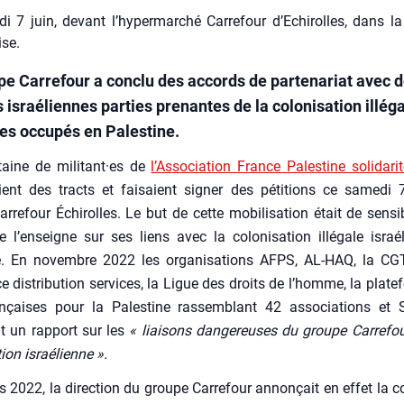
i 7 juin, devant l’hypermarché Carrefour d’Echirolles, dans la
ise.
pe Carrefour a conclu des accords de partenariat avec 
 israéliennes parties prenantes de la colonisation illég
res occupés en Palestine.
­taine de militant·es de
l’Association France Pales­tine soli­da­ri
uaient des tracts et fai­saient signer des péti­tions ce same­di
­re­four Échi­rolles. Le but de cette mobi­li­sa­tion était de sen­si­bi
e l’enseigne sur ses liens avec la colo­ni­sa­tion illé­gale israé
ne. En novembre 2022 les orga­ni­sa­tions AFPS, AL-HAQ, la CG
 dis­tri­bu­tion ser­vices, la Ligue des droits de l’homme, la pla­te
çaises pour la Pales­tine ras­sem­blant 42 asso­cia­tions et So
t un rap­port sur les
« liai­sons dan­ge­reuses du groupe Car­re­fo
­tion israé­lienne ».
 2022, la direc­tion du groupe Car­re­four annon­çait en effet la c