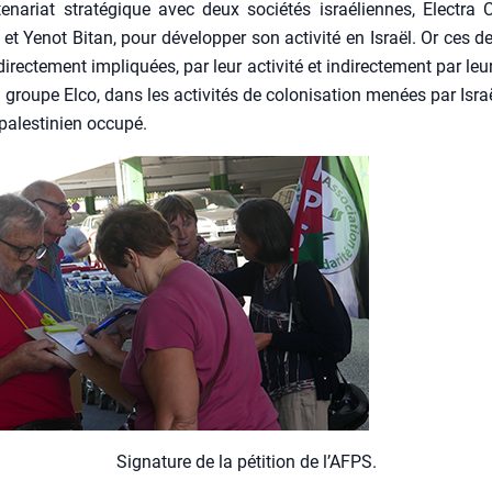
te­na­riat stra­té­gique avec deux socié­tés israé­liennes, Elec­tra
 et Yenot Bitan, pour déve­lop­per son acti­vi­té en Israël. Or ces d
irec­te­ment impli­quées, par leur acti­vi­té et indi­rec­te­ment par leu
groupe Elco, dans les acti­vi­tés de colo­ni­sa­tion menées par Isra
e pales­ti­nien occu­pé.
Signa­ture de la péti­tion de l’AFPS.