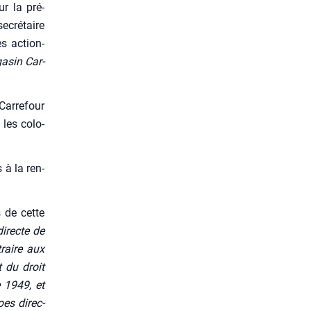
r la pré­
ecré­taire
es action­
­sin Car­
ar­re­four
 les colo­
 à la ren­
s de cette
directe de
traire aux
t du droit
e 1949, et
pes direc­