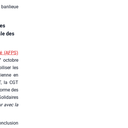
 banlieue
des
ale des
­té (AFPS)
 7 octobre
­li­ser les
­lienne en
T, la CGT
­forme des
li­daires
ur avec la
onclu­sion