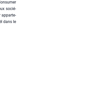
 Consu­mer
eux socié­
r appar­te­
ël dans le