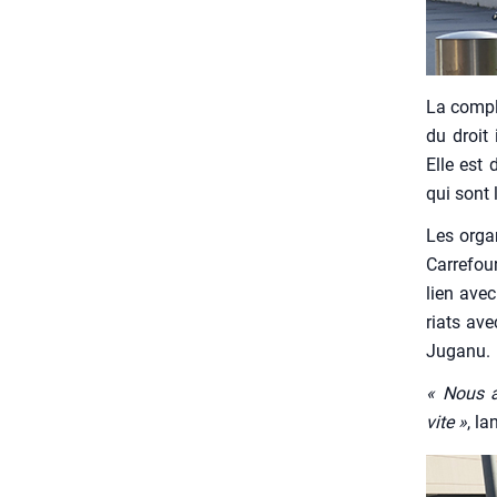
La com­pli
du droit 
Elle est 
qui sont l
Les orga­
Car­re­fo
lien avec 
riats ave
Juga­nu.
« Nous ap
vite »
, l