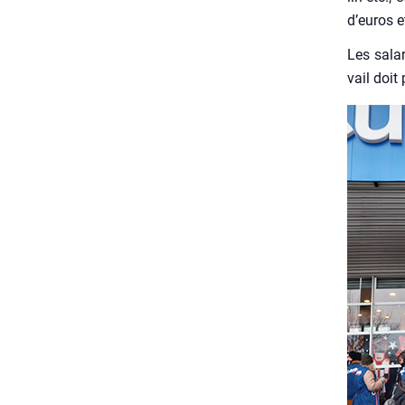
d’euros e
Les sala­
vail doit 