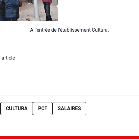
A l’en­trée de l’é­ta­blis­se­ment Cultu­ra.
 article
CULTURA
PCF
SALAIRES