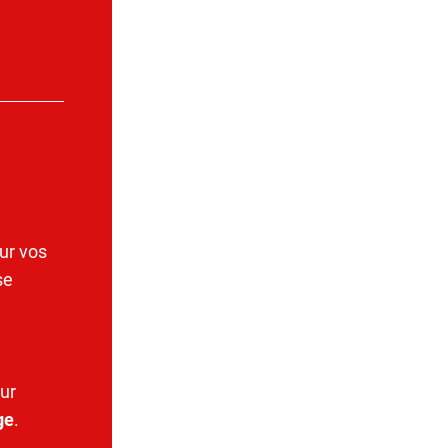
ur vos
se
ur
ge
.