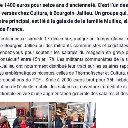
e 1400 euros pour seize ans d’ancienneté. C’est l’un des
 versés chez Cultura, à Bourgoin-Jallieu. Un groupe qui,
ire principal, est lié à la galaxie de la famille Mulliez, 
 de France.
mbiance ce same­di 17 décembre, mal­gré un temps gla­cial, 
de Bour­goin-Jal­lieu où des mili­tants com­mu­nistes et cégé­tistes
en­dez-vous pour sou­te­nir les sala­riés du maga­sin en grève 
onsé­cu­tif entre 15h et 17h. Les mili­tants com­mu­nistes de la s
-Jal­lieu ont notam­ment dis­tri­bué leur tract sur les salaires rap­p
es emblé­ma­tiques récentes, celles de Ther­mo­fi­scher et Cultu­ra, e
pro­po­si­tions du PCF : Smic à 2000 euros brut pour 35h heb­do
­ra­tion de l’échelle mobile des salaires et ouver­ture immé­diate d
natio­nale en vue d’une aug­men­ta­tion géné­rale des salaires et des 