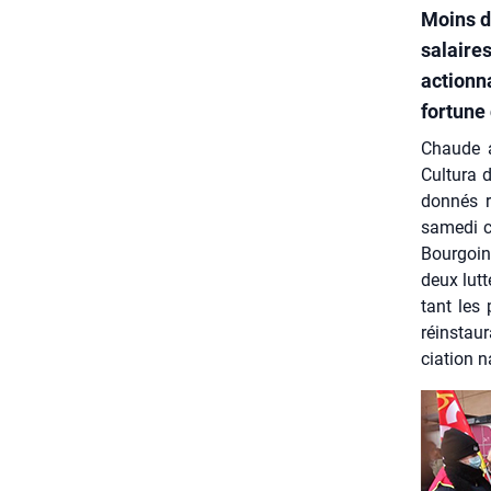
Moins d
salaires
actionna
fortune
Chaude a
Cultu­ra 
don­nés r
same­di c
Bour­goin
deux lutt
tant les 
réins­tau
cia­tion 