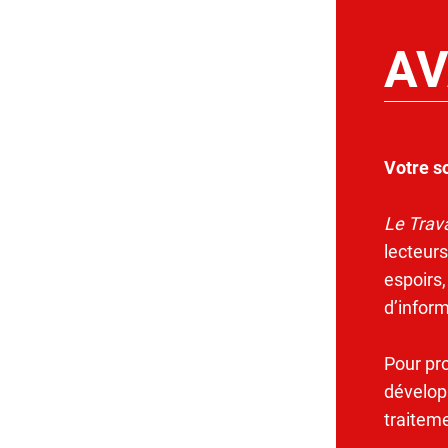
AV
Votre s
Le Trava
lecteurs
espoirs,
d’infor
Pour pr
dévelop
traitem