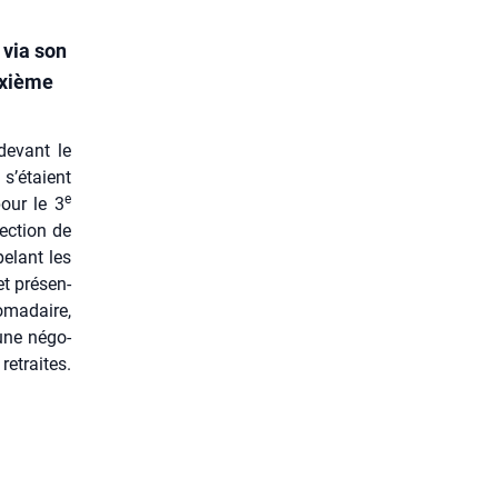
 via son
sixième
devant le
 s’étaient
e
pour le 3
ec­tion de
e­lant les
t pré­sen­
­ma­daire,
’une négo­
retraites.