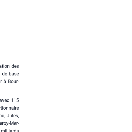
ation des
s de base
er à Bour­
: avec 115
tion­naire
ou, Jules,
Leroy-Mer­
mil­liards