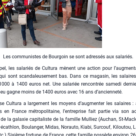
Les com­mu­nistes de Bour­goin se sont adres­sés aux sala­riés.
pel, les sala­riés de Cultu­ra mènent une action pour l’augment
qui sont scan­da­leu­se­ment bas. Dans ce maga­sin, les salaire
000 à 1400 euros net. Une sala­riée ren­con­trée same­di der­ni
­lieu gagne moins de 1400 euros avec 16 ans d’ancienneté.
ise Cultu­ra a lar­ge­ment les moyens d’augmenter les salaires 
 en France métro­po­li­taine, l’entreprise fait par­tie via son ac
al de la galaxie capi­ta­liste de la famille Mul­liez (Auchan, St-Macl
écath­lon, Bou­lan­ger, Midas, Norau­to, Kia­bi, Sur­couf, Kilou­tou, 
 etc.) Sixième for­tune de France, cette famille pos­sède envi­ron 26 