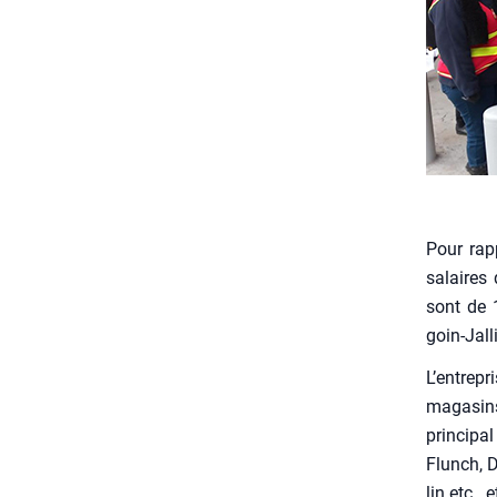
Pour rap­
salaires 
sont de 1
goin-Jal
L’entrepr
maga­sins
prin­ci­p
Flunch, D
lin etc.,