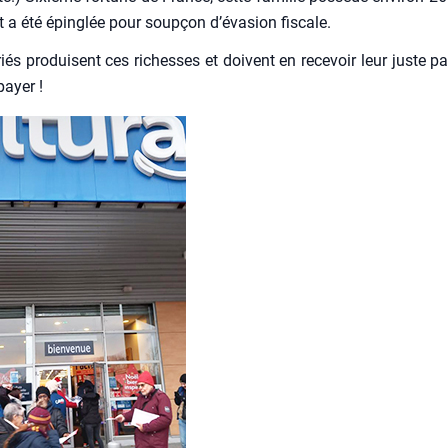
t a été épin­glée pour soup­çon d’évasion fis­cale.
riés pro­duisent ces richesses et doivent en rece­voir leur juste par
payer !