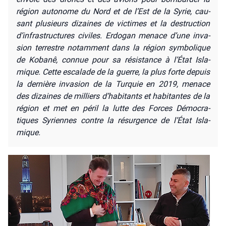
région auto­nome du Nord et de l’Est de la Syrie, cau­
sant plu­sieurs dizaines de vic­times et la des­truc­tion
d’infrastructures civiles. Erdo­gan menace d’une inva­
sion ter­restre notam­ment dans la région sym­bo­lique
de Koba­nê, connue pour sa résis­tance à l’État Isla­
mique. Cette esca­lade de la guerre, la plus forte depuis
la der­nière inva­sion de la Tur­quie en 2019, menace
des dizaines de mil­liers d’habitants et habi­tantes de la
région et met en péril la lutte des Forces Démo­cra­
tiques Syriennes contre la résur­gence de l’État Isla­
mique.