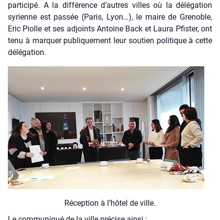
par­ti­ci­pé. A la dif­fé­rence d’autres villes où la délé­ga­tion
syrienne est pas­sée (Paris, Lyon…), le maire de Gre­noble,
Eric Piolle et ses adjoints Antoine Back et Lau­ra Pfis­ter, ont
tenu à mar­quer publi­que­ment leur sou­tien poli­tique à cette
délé­ga­tion.
Récep­tion à l’hô­tel de ville.
Le com­mu­ni­qué de la ville pré­cise ain­si :