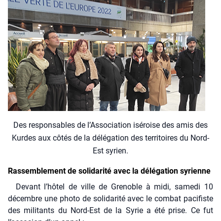
Des res­pon­sables de l’As­so­cia­tion isé­roise des amis des
Kurdes aux côtés de la délé­ga­tion des ter­ri­toires du Nord-
Est syrien.
Rassemblement de solidarité avec la délégation syrienne
Devant l’hôtel de ville de Gre­noble à midi, same­di 10
décembre une pho­to de soli­da­ri­té avec le com­bat paci­fiste
des mili­tants du Nord-Est de la Syrie a été prise. Ce fut