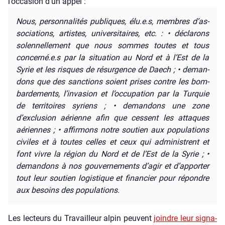
l’occasion d’un appel :
Nous, per­son­na­li­tés publiques, élu.e.s, membres d’as­
so­cia­tions, artistes, uni­ver­si­taires, etc. : • décla­rons
solen­nel­le­ment que nous sommes toutes et tous
concerné.e.s par la situa­tion au Nord et à l’Est de la
Syrie et les risques de résur­gence de Daech ; • deman­
dons que des sanc­tions soient prises contre les bom­
bar­de­ments, l’invasion et l’occupation par la Tur­quie
de ter­ri­toires syriens ; • deman­dons une zone
d’exclusion aérienne afin que cessent les attaques
aériennes ; • affir­mons notre sou­tien aux popu­la­tions
civiles et à toutes celles et ceux qui admi­nistrent et
font vivre la région du Nord et de l’Est de la Syrie ; •
deman­dons à nos gou­ver­ne­ments d’agir et d’apporter
tout leur sou­tien logis­tique et finan­cier pour répondre
aux besoins des popu­la­tions.
Les lec­teurs du Tra­vailleur alpin peuvent
joindre leur signa­