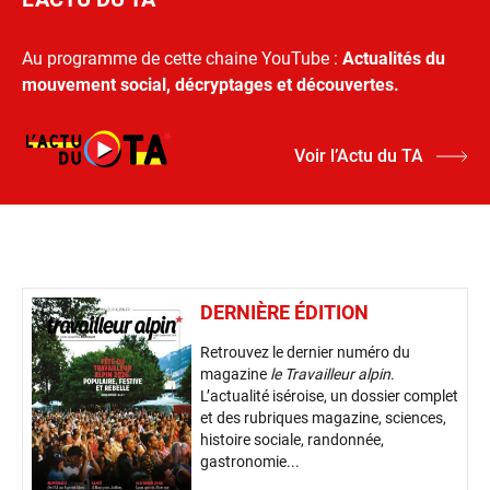
Au programme de cette chaine YouTube :
Actualités du
mouvement social, décryptages et découvertes.
Voir l’Actu du TA
DERNIÈRE ÉDITION
Retrouvez le dernier numéro du
magazine
le Travailleur alpin
.
L’actualité iséroise, un dossier complet
et des rubriques magazine, sciences,
histoire sociale, randonnée,
gastronomie...