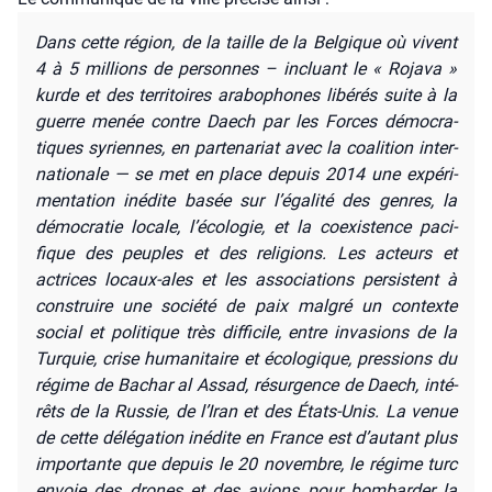
Dans cette région, de la taille de la Bel­gique où vivent
4 à 5 mil­lions de per­sonnes – incluant le « Roja­va »
kurde et des ter­ri­toires ara­bo­phones libé­rés suite à la
guerre menée contre Daech par les Forces démo­cra­
tiques syriennes, en par­te­na­riat avec la coa­li­tion inter­
na­tio­nale — se met en place depuis 2014 une expé­ri­
men­ta­tion inédite basée sur l’égalité des genres, la
démo­cra­tie locale, l’écologie, et la coexis­tence paci­
fique des peuples et des reli­gions. Les acteurs et
actrices locaux-ales et les asso­cia­tions per­sistent à
construire une socié­té de paix mal­gré un contexte
social et poli­tique très dif­fi­cile, entre inva­sions de la
Tur­quie, crise huma­ni­taire et éco­lo­gique, pres­sions du
régime de Bachar al Assad, résur­gence de Daech, inté­
rêts de la Rus­sie, de l’Iran et des États-Unis. La venue
de cette délé­ga­tion inédite en France est d’autant plus
impor­tante que depuis le 20 novembre, le régime turc
envoie des drones et des avions pour bom­bar­der la