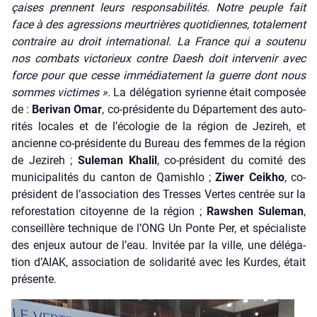
çaises prennent leurs res­pon­sa­bi­li­tés. Notre peuple fait
face à des agres­sions meur­trières quo­ti­diennes, tota­le­ment
contraire au droit inter­na­tio­nal. La France qui a sou­te­nu
nos com­bats vic­to­rieux contre Daesh doit inter­ve­nir avec
force pour que cesse immé­dia­te­ment la guerre dont nous
sommes vic­times ».
La délé­ga­tion syrienne était com­po­sée
de :
Beri­van Omar
, co-pré­si­dente du Dépar­te­ment des auto­
ri­tés locales et de l’écologie de la région de Jezi­reh, et
ancienne co-pré­si­dente du Bureau des femmes de la région
de Jezi­reh ;
Sule­man Kha­lil
, co-pré­sident du comi­té des
muni­ci­pa­li­tés du can­ton de Qami­sh­lo ;
Ziwer Cei­kho
, co-
pré­sident de l’association des Tresses Vertes cen­trée sur la
refo­res­ta­tion citoyenne de la région ;
Raw­shen Sule­man
,
conseillère tech­nique de l’ONG Un Ponte Per, et spé­cia­liste
des enjeux autour de l’eau. Invi­tée par la ville, une délé­ga­
tion d’AIAK, asso­cia­tion de soli­da­ri­té avec les Kurdes, était
pré­sente.