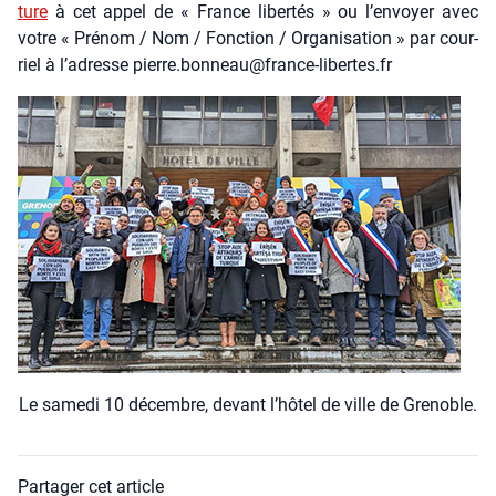
ture
à cet appel de « France liber­tés » ou l’en­voyer avec
votre « Pré­nom / Nom / Fonc­tion / Orga­ni­sa­tion » par cour­
riel à l’a­dresse pierre.bonneau@france-libertes.fr
Le same­di 10 décembre, devant l’hô­tel de ville de Gre­noble.
Partager cet article