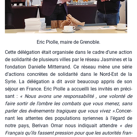
Eric Piolle, maire de Gre­noble.
Cette délé­ga­tion était orga­ni­sée dans le cadre d’une action
de soli­da­ri­té de plu­sieurs villes par le réseau Jas­mines et la
fon­da­tion Danielle Mit­ter­rand. Ce réseau mène une série
d’actions concrètes de soli­da­ri­té dans le Nord-Est de la
Syrie. La délé­ga­tion a dit avoir beau­coup appris de son
séjour en France. Eric Piolle a accueilli les invi­tés en pré­ci­
sant :
« Nous avons une res­pon­sa­bi­li­té , une volon­té de
faire sor­tir de l’ombre les com­bats que vous menez, sans
par­ler des évé­ne­ments tra­giques que vous vivez ».
Concer­
nant les attentes des popu­la­tions syriennes à l’égard de
notre pays, Beri­van Omar nous indi­quait attendre
« des
Fran­çais qu’ils fassent pres­sion pour que les auto­ri­tés fran­