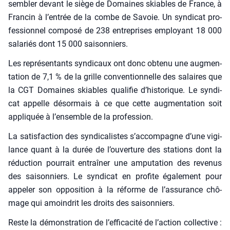
sem­bler devant le siège de Domaines skiables de France, à
Fran­cin à l’entrée de la combe de Savoie. Un syn­di­cat pro­
fes­sion­nel com­po­sé de 238 entre­prises employant 18 000
sala­riés dont 15 000 sai­son­niers.
Les repré­sen­tants syn­di­caux ont donc obte­nu une aug­men­
ta­tion de 7,1 % de la grille conven­tion­nelle des salaires que
la CGT Domaines skiables qua­li­fie d’historique. Le syn­di­
cat appelle désor­mais à ce que cette aug­men­ta­tion soit
appli­quée à l’ensemble de la pro­fes­sion.
La satis­fac­tion des syn­di­ca­listes s’accompagne d’une vigi­
lance quant à la durée de l’ouverture des sta­tions dont la
réduc­tion pour­rait entraî­ner une ampu­ta­tion des reve­nus
des sai­son­niers. Le syn­di­cat en pro­fite éga­le­ment pour
appe­ler son oppo­si­tion à la réforme de l’assurance chô­
mage qui amoin­drit les droits des sai­son­niers.
Reste la démons­tra­tion de l’efficacité de l’action col­lec­tive :