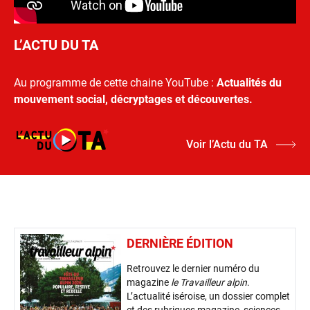
L’ACTU DU TA
Au programme de cette chaine YouTube :
Actualités du
mouvement social, décryptages et découvertes.
Voir l’Actu du TA
DERNIÈRE ÉDITION
Retrouvez le dernier numéro du
magazine
le Travailleur alpin
.
L’actualité iséroise, un dossier complet
et des rubriques magazine, sciences,