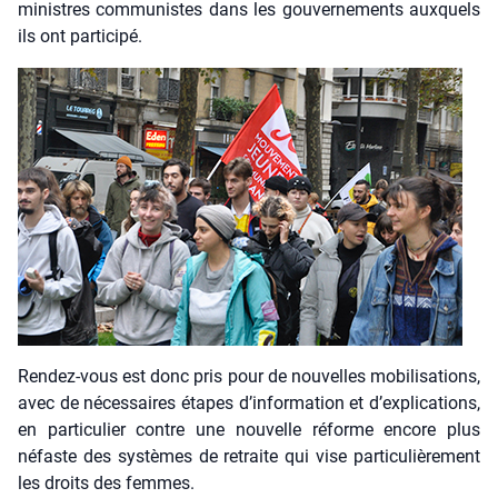
ministres com­mu­nistes dans les gou­ver­ne­ments aux­quels
ils ont par­ti­ci­pé.
Ren­dez-vous est donc pris pour de nou­velles mobi­li­sa­tions,
avec de néces­saires étapes d’in­for­ma­tion et d’ex­pli­ca­tions,
en par­ti­cu­lier contre une nou­velle réforme encore plus
néfaste des sys­tèmes de retraite qui vise par­ti­cu­liè­re­ment
les droits des femmes.