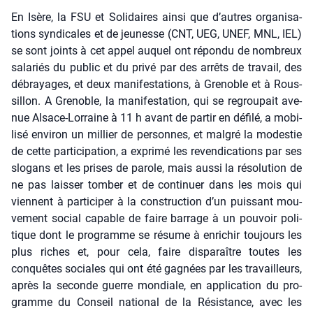
En Isère, la FSU et Soli­daires ain­si que d’autres orga­ni­sa­
tions syn­di­cales et de jeu­nesse (CNT, UEG, UNEF, MNL, IEL)
se sont joints à cet appel auquel ont répon­du de nom­breux
sala­riés du public et du pri­vé par des arrêts de tra­vail, des
débrayages, et deux mani­fes­ta­tions, à Gre­noble et à Rous­
sillon. A Gre­noble, la mani­fes­ta­tion, qui se regrou­pait ave­
nue Alsace-Lor­raine à 11 h avant de par­tir en défi­lé, a mobi­
li­sé envi­ron un mil­lier de per­sonnes, et mal­gré la modes­tie
de cette par­ti­ci­pa­tion, a expri­mé les reven­di­ca­tions par ses
slo­gans et les prises de parole, mais aus­si la réso­lu­tion de
ne pas lais­ser tom­ber et de conti­nuer dans les mois qui
viennent à par­ti­ci­per à la construc­tion d’un puis­sant mou­
ve­ment social capable de faire bar­rage à un pou­voir poli­
tique dont le pro­gramme se résume à enri­chir tou­jours les
plus riches et, pour cela, faire dis­pa­raître toutes les
conquêtes sociales qui ont été gagnées par les tra­vailleurs,
après la seconde guerre mon­diale, en appli­ca­tion du pro­
gramme du Conseil natio­nal de la Résis­tance, avec les