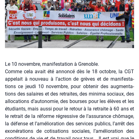
Le 10 novembre, manifestation à Grenoble.
Comme cela avait été annon­cé dès le 18 octobre, la CGT
appe­lait à nou­veau à l’ac­tion de grèves et de mani­fes­ta­
tions ce jeu­di 10 novembre, pour obte­nir des aug­men­ta­
tions des salaires et des retraites, des mini­ma sociaux, des
allo­ca­tions d’au­to­no­mie, des bourses pour les élèves et les
étu­diants, mais aus­si pour le retour à la retraite à 60 ans et
le retrait de la réforme régres­sive de l’as­su­rance chô­mage,
la défense et l’a­mé­lio­ra­tion des ser­vices publics, l’ar­rêt des
exo­né­ra­tions de coti­sa­tions sociales, l’a­mé­lio­ra­tion des
condi­tions de vie et de tra­vail pour tous… Il est vrai que le