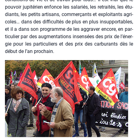
pou­voir jupi­té­rien enfonce les sala­riés, les retrai­tés, les étu­
diants, les petits arti­sans, com­mer­çants et exploi­tants agri­
coles… dans des dif­fi­cul­tés de plus en plus insup­por­tables,
et il a dans son pro­gramme de les aggra­ver encore, en par­
ti­cu­lier par des aug­men­ta­tions insen­sées des prix de l’éner­
gie pour les par­ti­cu­liers et des prix des car­bu­rants dès le
début de l’an pro­chain.