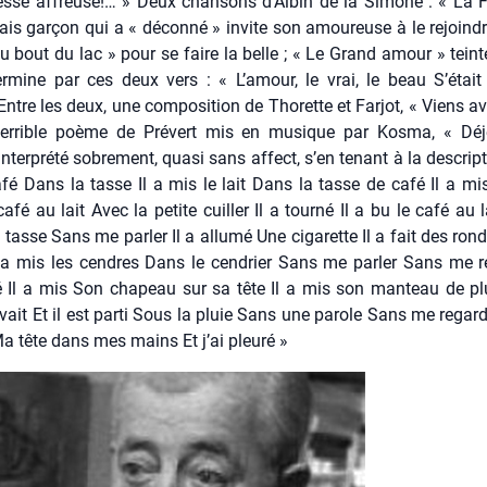
tesse affreuse!… » Deux chan­sons d’Albin de la Simone : « La F
is gar­çon qui a « décon­né » invite son amou­reuse à le rejoindr
u bout du lac » pour se faire la belle ; « Le Grand amour » tein­té
r­mine par ces deux vers : « L’a­mour, le vrai, le beau S’é­tait
Entre les deux, une com­po­si­tion de Tho­rette et Far­jot, « Viens a
ter­rible poème de Pré­vert mis en musique par Kos­ma, « Déj
nter­pré­té sobre­ment, qua­si sans affect, s’en tenant à la des­crip­t
fé Dans la tasse Il a mis le lait Dans la tasse de café Il a mi
afé au lait Avec la petite cuiller Il a tour­né Il a bu le café au la
a tasse Sans me par­ler Il a allu­mé Une ciga­rette Il a fait des ron
a mis les cendres Dans le cen­drier Sans me par­ler Sans me reg
é Il a mis Son cha­peau sur sa tête Il a mis son man­teau de pl
u­vait Et il est par­ti Sous la pluie Sans une parole Sans me regar­
 Ma tête dans mes mains Et j’ai pleu­ré »