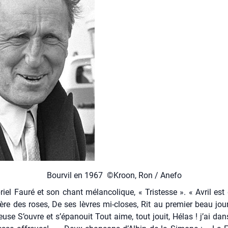
Bour­vil en 1967 ©Kroon, Ron / Ane­fo
iel Fau­ré et son chant mélan­co­lique, « Tris­tesse ». « Avril est 
ère des roses, De ses lèvres mi-closes, Rit au pre­mier beau jour
reuse S’ouvre et s’é­pa­nouit Tout aime, tout jouit, Hélas ! j’ai da