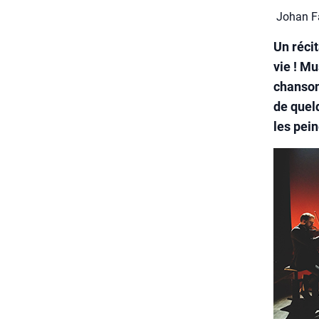
Johan Fa
Un récit
vie ! M
chanson
de quel
les pein