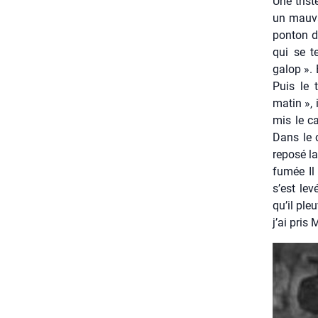
Une tris­
un mau­va
pon­ton d
qui se te
galop ». 
Puis le 
matin », i
mis le ca
Dans le c
repo­sé l
fumée Il 
s’est lev
qu’il ple
j’ai pris