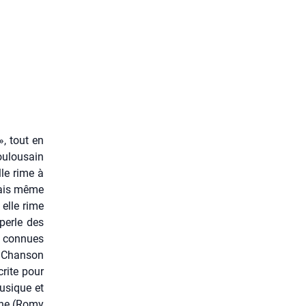
, tout en
u­lou­sain
lle rime à
rais même
elle rime
perle des
s connues
 Chan­son
rite pour
musique et
lène (Romy