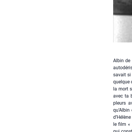
Albin de
auto­dé­r
savait si
quelque c
la mort 
avec ta 
pleurs a
qu’Albin
d’Hélène
le film «
qui const