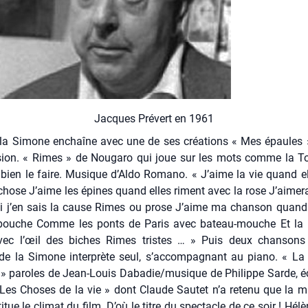
Jacques Pré­vert en 1961
 la Simone enchaîne avec une de ses créa­tions « Mes épaules »
i­sion. « Rimes » de Nou­ga­ro qui joue sur les mots comme la To
 bien le faire. Musique d’Aldo Roma­no. « J’aime la vie quand e
hose J’aime les épines quand elles riment avec la rose J’ai­me­
si j’en sais la cause Rimes ou prose J’aime ma chan­son quand 
bouche Comme les ponts de Paris avec bateau-mouche Et la 
vec l’œil des biches Rimes tristes … » Puis deux chan­son
 de la Simone inter­prète seul, s’accompagnant au pia­no. « La
 » paroles de Jean-Louis Dabadie/musique de Phi­lippe Sarde, éc
 Les Choses de la vie » dont Claude Sau­tet n’a rete­nu que la 
i­tue le cli­mat du film. D’où le titre du spec­tacle de ce soir ! Hé