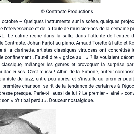
© Contraste Pro­duc­tions
 octobre – Quelques ins­tru­ments sur la scène, quelques pro­jec
de l’efervescence et de la foule de musicien·nes de la semaine pr
NL. Le calme règne dans la salle, dans l’attente de l’entrée d
e Contraste. Johan Far­jot au pia­no, Arnaud Torette à l’alto et 
re à la cla­ri­nette. artistes clas­siques vir­tuoses ont concré­ti­sé l
le confi­ne­ment . Faut-il dire « grâce au… » ? Ils vou­laient décom
las­sique, mélan­ger les genres et pro­vo­quer la sur­prise par
uda­cieuses. C’est réus­si ! Albin de la Simone, auteur-com­po­si­t
pia­niste de jazz, entre peu après, et s’installe au pre­mier pupi
 pre­mière chan­son, se rit de la ten­dance de certain·es à l’égo
dresse presque. Parle-t-il aus­si de lui ? Le pre­mier « aîné » con
t son « p’tit bal per­du ». Dou­ceur nos­tal­gique.