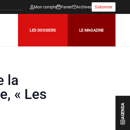
Mon compte
Panier
Archives
S'abonner
LES DOSSIERS
LE MAGAZINE
 la
e, « Les
AGENDA