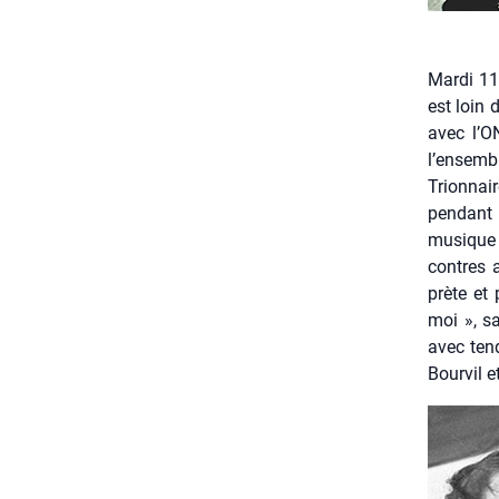
Mar­di 11
est loin 
avec l’O
l’ensembl
Tri­on­nai
pen­dant 
musique c
contres a
prète et 
moi », sa
avec ten­
Bour­vil e