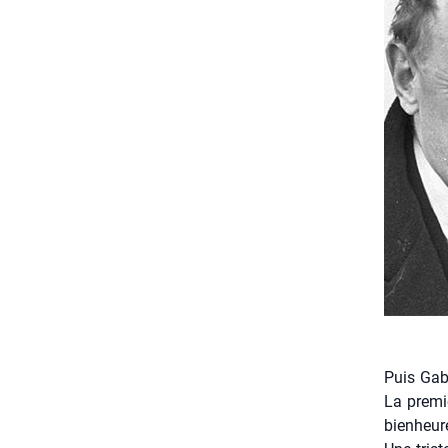
Puis Gabr
La pre­mi
bien­heu­