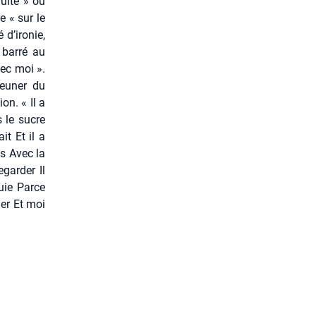
uite » où
e « sur le
 d’ironie,
 bar­ré au
vec moi ».
eu­ner du
ion. « Il a
s le sucre
it Et il a
ds Avec la
ar­der Il
uie Parce
der Et moi