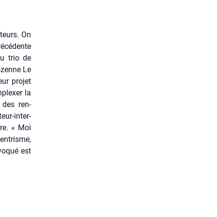
­teurs. On
é­cé­dente
u trio de
Rozenne Le
eur pro­jet
­plexer la
 des ren­
eur-inter­
tre. « Moi
centrisme,
vo­qué est