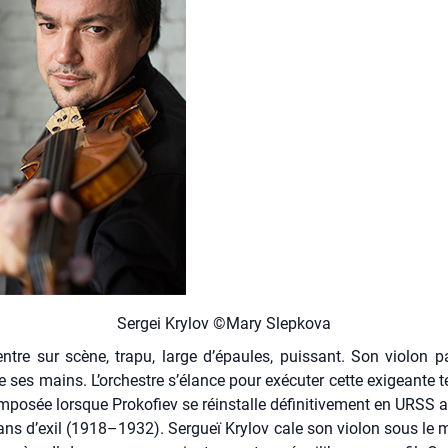
Ser­gei Kry­lov ©Mary Slep­ko­va
 entre sur scène, tra­pu, large d’épaules, puis­sant. Son vio­lon p
re ses mains. L’orchestre s’élance pour exé­cu­ter cette exi­geante te
­po­sée lorsque Pro­ko­fiev se réins­talle défi­ni­ti­ve­ment en URSS 
ans d’exil (1918–1932). Ser­gueï Kry­lov cale son vio­lon sous le m