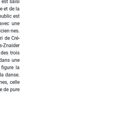
est sai­si
e et de la
public est
 avec une
icien·nes.
ri de Cré­
-Znai­der
n des trois
s dans une
figure la
la danse.
nes, celle
ie de pure