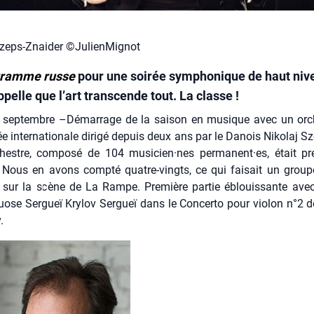
Szeps-Znaider ©JulienMignot
gramme russe
pour une soirée symphonique de haut nive
pelle que l’art transcende tout. La classe !
9 sep­tembre –Démar­rage de la sai­son en musique avec un orc
 inter­na­tio­nale diri­gé depuis deux ans par le Danois Niko­laj S
rchestre, com­po­sé de 104 musicien·nes permanent·es, était p
. Nous en avons comp­té quatre-vingts, ce qui fai­sait un group
 sur la scène de La Rampe. Pre­mière par­tie éblouis­sante avec 
­tuose Ser­gueï Kry­lov Ser­gueï dans le Concer­to pour vio­lon n°2 d
.