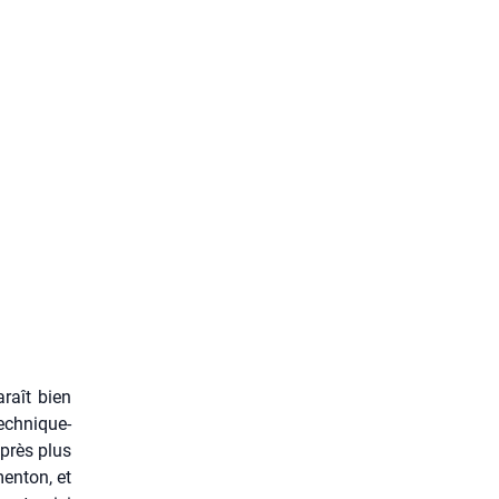
araît bien
ch­ni­que­
après plus
en­ton, et