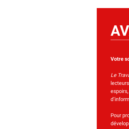
AV
Votre s
Le Trava
lecteurs
espoirs,
d’infor
Pour pr
dévelop