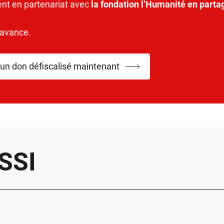
ent en partenariat avec
la fondation l’Humanité en parta
’avance.
 un don défiscalisé maintenant
SSI