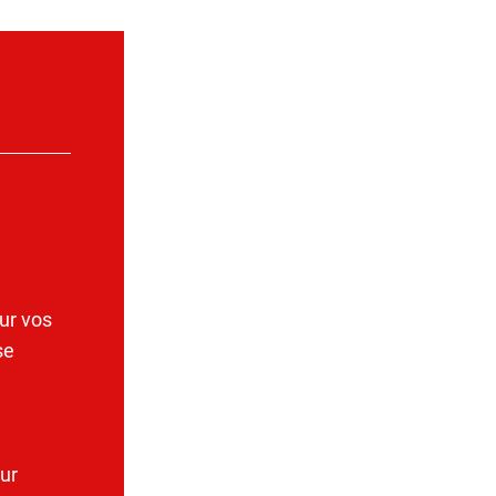
ur vos
se
ur