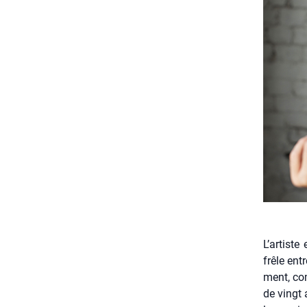
L’artiste
frêle ent
ment, com
de vingt 