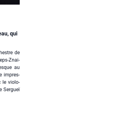
au, qui
hestre de
zeps-Znai­
resque au
e impres­
le vio­lo­
e Ser­gueï