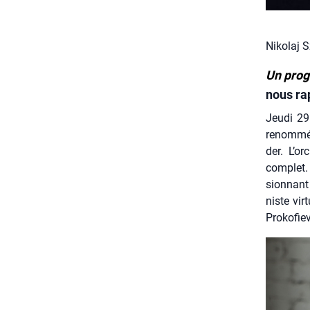
Nikolaj 
Un pro
nous rap
Jeu­di 2
renom­mée
der. L’o
com­plet
sion­nant
niste vir
Pro­ko­fiev