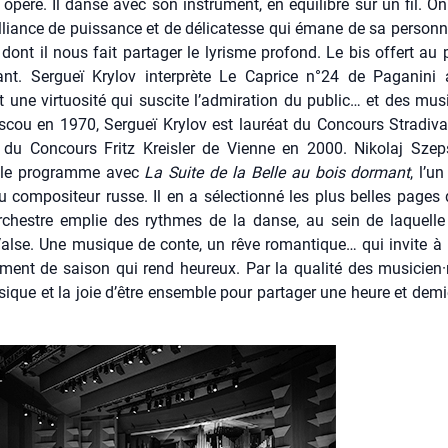
opère. Il danse avec son ins­tru­ment, en équi­libre sur un fil. On 
lliance de puis­sance et de déli­ca­tesse qui émane de sa per­sonn
ont il nous fait par­ta­ger le lyrisme pro­fond. Le bis offert au 
ant. Ser­gueï Kry­lov inter­prète Le Caprice n°24 de Paga­ni­ni
 une vir­tuo­si­té qui sus­cite l’admiration du public… et des mus
cou en 1970, Ser­gueï Kry­lov est lau­réat du Concours Stra­di­va­
du Concours Fritz Kreis­ler de Vienne en 2000. Niko­laj Szeps
t le pro­gramme avec
La Suite de la Belle au bois dor­mant
, l’u
du com­po­si­teur russe. Il en a sélec­tion­né les plus belles page
orchestre emplie des rythmes de la danse, au sein de laquelle 
Valse. Une musique de conte, un rêve roman­tique… qui invite à 
­ment de sai­son qui rend heu­reux. Par la qua­li­té des musicien·
ique et la joie d’être ensemble pour par­ta­ger une heure et dem