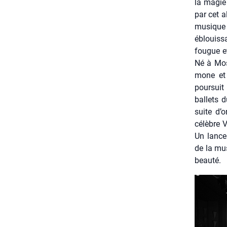
la magie 
par cet a
musique d
éblouis­s
fougue et
Né à Mos­
mone et 
pour­sui
bal­lets 
suite d’
célèbre 
Un lan­ce
de la mus
beau­té.