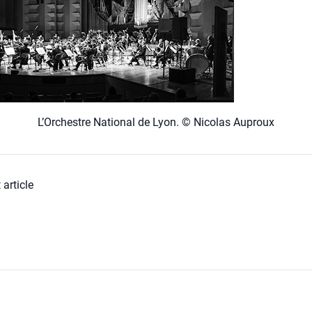
L’Orchestre Natio­nal de Lyon. © Nico­las Auproux
 article