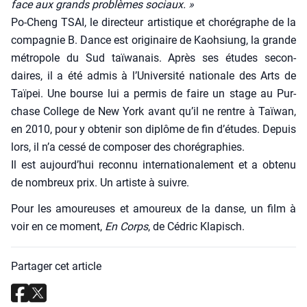
face aux grands pro­blèmes sociaux. »
Po-Cheng TSAI, le direc­teur artis­tique et cho­ré­graphe de la
com­pa­gnie B. Dance est ori­gi­naire de Kaoh­siung, la grande
métro­pole du Sud taï­wa­nais. Après ses études secon­
daires, il a été admis à l’Université natio­nale des Arts de
Taï­pei. Une bourse lui a per­mis de faire un stage au Pur­
chase Col­lege de New York avant qu’il ne rentre à Taï­wan,
en 2010, pour y obte­nir son diplôme de fin d’études. Depuis
lors, il n’a ces­sé de com­po­ser des cho­ré­gra­phies.
Il est aujourd’hui recon­nu inter­na­tio­na­le­ment et a obte­nu
de nom­breux prix. Un artiste à suivre.
Pour les amou­reuses et amou­reux de la danse, un film à
voir en ce moment,
En Corps
, de Cédric Kla­pisch.
Partager cet article