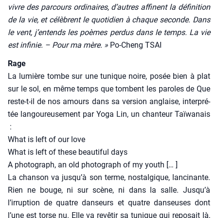
vivre des par­cours ordi­naires, d’autres affinent la défi­ni­tion
de la vie, et célèbrent le quo­ti­dien à chaque seconde. Dans
le vent, j’entends les poèmes per­dus dans le temps. La vie
est infi­nie. – Pour ma mère. »
Po-Cheng TSAI
Rage
La lumière tombe sur une tunique noire, posée bien à plat
sur le sol, en même temps que tombent les paroles de Que
reste-t-il de nos amours dans sa ver­sion anglaise, inter­pré­
tée lan­gou­reu­se­ment par Yoga Lin, un chan­teur Taï­wa­nais
:
What is left of our love
What is left of these beau­ti­ful days
A pho­to­graph, an old pho­to­graph of my youth [… ]
La chan­son va jusqu’à son terme, nos­tal­gique, lan­ci­nante.
Rien ne bouge, ni sur scène, ni dans la salle. Jusqu’à
l’irruption de quatre dan­seurs et quatre dan­seuses dont
l’une est torse nu. Elle va revê­tir sa tunique qui repo­sait là,