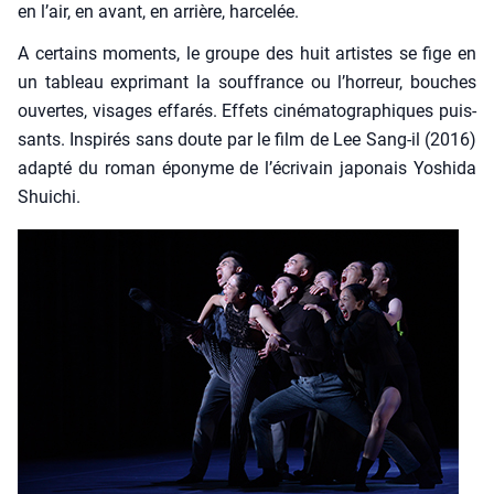
en l’air, en avant, en arrière, har­ce­lée.
A cer­tains moments, le groupe des huit artistes se fige en
un tableau expri­mant la souf­france ou l’horreur, bouches
ouvertes, visages effa­rés. Effets ciné­ma­to­gra­phiques puis­
sants. Ins­pi­rés sans doute par le film de Lee Sang-il (2016)
adap­té du roman épo­nyme de l’écrivain japo­nais Yoshi­da
Shui­chi.