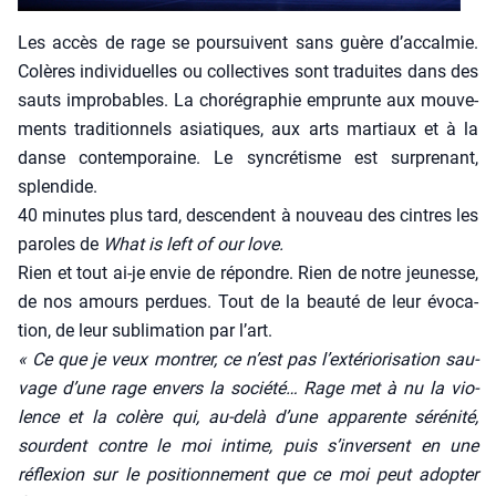
Les accès de rage se pour­suivent sans guère d’accalmie.
Colères indi­vi­duelles ou col­lec­tives sont tra­duites dans des
sauts impro­bables. La cho­ré­gra­phie emprunte aux mou­ve­
ments tra­di­tion­nels asia­tiques, aux arts mar­tiaux et à la
danse contem­po­raine. Le syn­cré­tisme est sur­pre­nant,
splen­dide.
40 minutes plus tard, des­cendent à nou­veau des cintres les
paroles de
What is left of our love.
Rien et tout ai-je envie de répondre. Rien de notre jeu­nesse,
de nos amours per­dues. Tout de la beau­té de leur évo­ca­
tion, de leur subli­ma­tion par l’art.
« Ce que je veux mon­trer, ce n’est pas l’extériorisation sau­
vage d’une rage envers la socié­té… Rage met à nu la vio­
lence et la colère qui, au-delà d’une appa­rente séré­ni­té,
sourdent contre le moi intime, puis s’inversent en une
réflexion sur le posi­tion­ne­ment que ce moi peut adop­ter