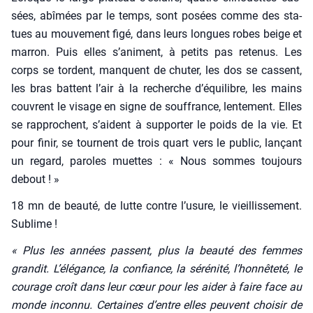
sées, abî­mées par le temps, sont posées comme des sta­
tues au mou­ve­ment figé, dans leurs longues robes beige et
mar­ron. Puis elles s’animent, à petits pas rete­nus. Les
corps se tordent, manquent de chu­ter, les dos se cassent,
les bras battent l’air à la recherche d’équilibre, les mains
couvrent le visage en signe de souf­france, len­te­ment. Elles
se rap­prochent, s’aident à sup­por­ter le poids de la vie. Et
pour finir, se tournent de trois quart vers le public, lan­çant
un regard, paroles muettes : « Nous sommes tou­jours
debout ! »
18 mn de beau­té, de lutte contre l’usure, le vieillis­se­ment.
Sublime !
« Plus les années passent, plus la beau­té des femmes
gran­dit. L’élégance, la confiance, la séré­ni­té, l’honnêteté, le
cou­rage croît dans leur cœur pour les aider à faire face au
monde incon­nu. Cer­taines d’entre elles peuvent choi­sir de