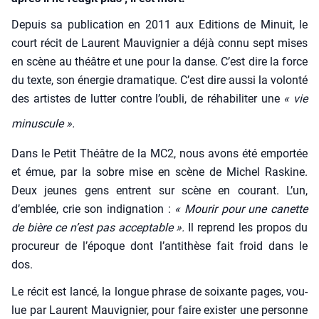
Depuis sa publi­ca­tion en 2011 aux Edi­tions de Minuit, le
court récit de Laurent Mau­vi­gnier a déjà connu sept mises
en scène au théâtre et une pour la danse. C’est dire la force
du texte, son éner­gie dra­ma­tique. C’est dire aus­si la volon­té
des artistes de lut­ter contre l’oubli, de réha­bi­li­ter une
« vie
minus­cule ».
Dans le Petit Théâtre de la MC2, nous avons été empor­tée
et émue, par la sobre mise en scène de Michel Ras­kine.
Deux jeunes gens entrent sur scène en cou­rant. L’un,
d’emblée, crie son indi­gna­tion :
« Mou­rir pour une canette
de bière ce n’est pas accep­table ».
Il reprend les pro­pos du
pro­cu­reur de l’époque dont l’antithèse fait froid dans le
dos.
Le récit est lan­cé, la longue phrase de soixante pages, vou­
lue par Laurent Mau­vi­gnier, pour faire exis­ter une per­sonne