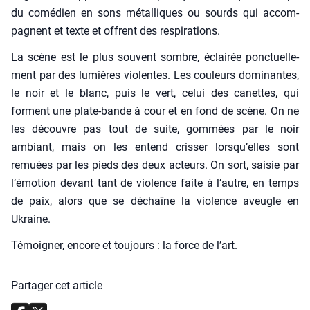
du comé­dien en sons métal­liques ou sourds qui accom­
pagnent et texte et offrent des res­pi­ra­tions.
La scène est le plus sou­vent sombre, éclai­rée ponc­tuel­le­
ment par des lumières vio­lentes. Les cou­leurs domi­nantes,
le noir et le blanc, puis le vert, celui des canettes, qui
forment une plate-bande à cour et en fond de scène. On ne
les découvre pas tout de suite, gom­mées par le noir
ambiant, mais on les entend cris­ser lorsqu’elles sont
remuées par les pieds des deux acteurs. On sort, sai­sie par
l’émotion devant tant de vio­lence faite à l’autre, en temps
de paix, alors que se déchaîne la vio­lence aveugle en
Ukraine.
Témoi­gner, encore et tou­jours : la force de l’art.
Partager cet article