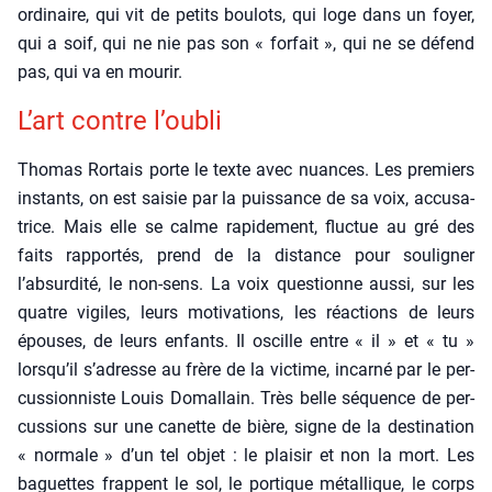
ordi­naire, qui vit de petits bou­lots, qui loge dans un foyer,
qui a soif, qui ne nie pas son « for­fait », qui ne se défend
pas, qui va en mou­rir.
L’art contre l’oubli
Tho­mas Ror­tais porte le texte avec nuances. Les pre­miers
ins­tants, on est sai­sie par la puis­sance de sa voix, accu­sa­
trice. Mais elle se calme rapi­de­ment, fluc­tue au gré des
faits rap­por­tés, prend de la dis­tance pour sou­li­gner
l’absurdité, le non-sens. La voix ques­tionne aus­si, sur les
quatre vigiles, leurs moti­va­tions, les réac­tions de leurs
épouses, de leurs enfants. Il oscille entre « il » et « tu »
lorsqu’il s’adresse au frère de la vic­time, incar­né par le per­
cus­sion­niste Louis Domal­lain. Très belle séquence de per­
cus­sions sur une canette de bière, signe de la des­ti­na­tion
« nor­male » d’un tel objet : le plai­sir et non la mort. Les
baguettes frappent le sol, le por­tique métal­lique, le corps