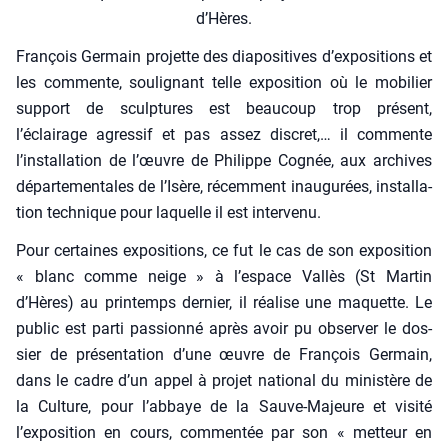
d’Hères.
Fran­çois Ger­main pro­jette des dia­po­si­tives d’expositions et
les com­mente, sou­li­gnant telle expo­si­tion où le mobi­lier
sup­port de sculp­tures est beau­coup trop pré­sent,
l’éclairage agres­sif et pas assez dis­cret,… il com­mente
l’installation de l’œuvre de Phi­lippe Cognée, aux archives
dépar­te­men­tales de l’Isère, récem­ment inau­gu­rées, ins­tal­la­
tion tech­nique pour laquelle il est inter­ve­nu.
Pour cer­taines expo­si­tions, ce fut le cas de son expo­si­tion
« blanc comme neige » à l’espace Val­lès (St Mar­tin
d’Hères) au prin­temps der­nier, il réa­lise une maquette. Le
public est par­ti pas­sion­né après avoir pu obser­ver le dos­
sier de pré­sen­ta­tion d’une œuvre de Fran­çois Ger­main,
dans le cadre d’un appel à pro­jet natio­nal du minis­tère de
la Culture, pour l’abbaye de la Sauve-Majeure et visi­té
l’exposition en cours, com­men­tée par son « met­teur en