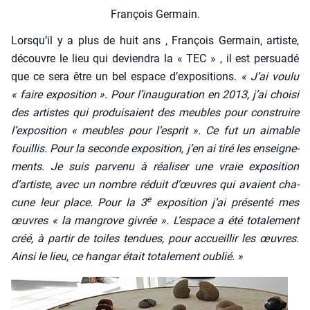
Fran­çois Ger­main.
Lorsqu’il y a plus de huit ans , Fran­çois Ger­main, artiste,
découvre le lieu qui devien­dra la « TEC » , il est per­sua­dé
que ce sera être un bel espace d’expositions.
« J’ai vou­lu
« faire expo­si­tion ». Pour l’inauguration en 2013, j’ai choi­si
des artistes qui pro­dui­saient des meubles pour construire
l’exposition « meubles pour l’esprit ». Ce fut un aimable
fouillis. Pour la seconde expo­si­tion, j’en ai tiré les ensei­gne­
ments. Je suis par­ve­nu à réa­li­ser une vraie expo­si­tion
d’artiste, avec un nombre réduit d’œuvres qui avaient cha­
e
cune leur place. Pour la 3
expo­si­tion j’ai pré­sen­té mes
œuvres « la man­grove givrée ». L’espace a été tota­le­ment
créé, à par­tir de toiles ten­dues, pour accueillir les œuvres.
Ain­si le lieu, ce han­gar était tota­le­ment oublié. »