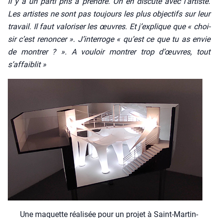
il y a un par­ti pris à prendre. On en dis­cute avec l’artiste.
Les artistes ne sont pas tou­jours les plus objec­tifs sur leur
tra­vail. Il faut valo­ri­ser les œuvres. Et j’explique que « choi­
sir c’est renon­cer ». J’interroge « qu’est ce que tu as envie
de mon­trer ? ». A vou­loir mon­trer trop d’œuvres, tout
s’affaiblit »
Une maquette réa­li­sée pour un pro­jet à Saint-Mar­tin-