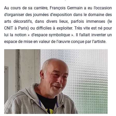
Au cours de sa car­rière, Fran­çois Ger­main a eu l’occasion
d’organiser des jour­nées d’exposition dans le domaine des
arts déco­ra­tifs, dans divers lieux, par­fois immenses (le
CNIT à Paris) ou dif­fi­ciles à exploi­ter. Très vite est né pour
lui la notion « d’espace sym­bo­lique ». Il fal­lait inven­ter un
espace de mise en valeur de l’œuvre conçue par l’artiste.