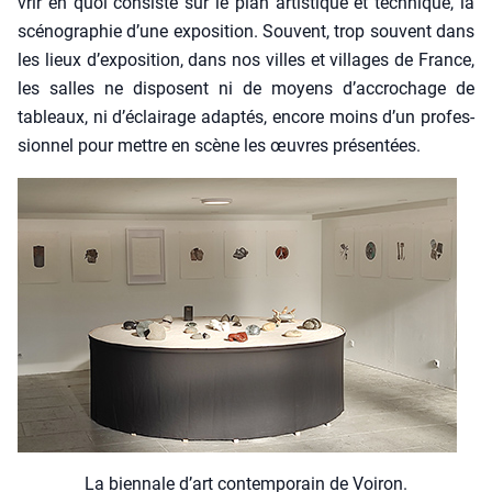
vrir en quoi consiste sur le plan artis­tique et tech­nique, la
scé­no­gra­phie d’une expo­si­tion. Sou­vent, trop sou­vent dans
les lieux d’exposition, dans nos villes et vil­lages de France,
les salles ne dis­posent ni de moyens d’accrochage de
tableaux, ni d’éclairage adap­tés, encore moins d’un pro­fes­
sion­nel pour mettre en scène les œuvres pré­sen­tées.
La bien­nale d’art contem­po­rain de Voi­ron.