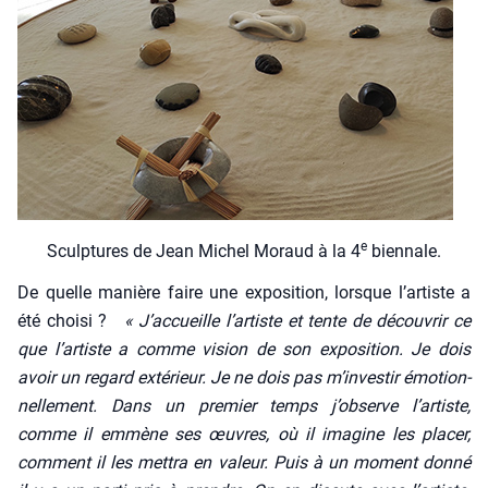
e
Sculp­tures de Jean Michel Moraud à la 4
bien­nale.
De quelle manière faire une expo­si­tion, lorsque l’artiste a
été choi­si ?
« J’accueille l’artiste et tente de décou­vrir ce
que l’artiste a comme vision de son expo­si­tion. Je dois
avoir un regard exté­rieur. Je ne dois pas m’investir émo­tion­
nel­le­ment. Dans un pre­mier temps j’observe l’artiste,
comme il emmène ses œuvres, où il ima­gine les pla­cer,
com­ment il les met­tra en valeur. Puis à un moment don­né