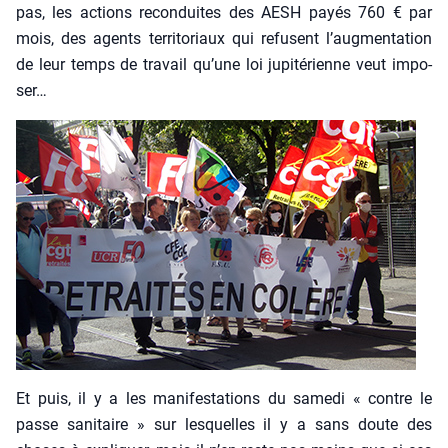
pas, les actions recon­duites des AESH payés 760 € par
mois, des agents ter­ri­to­riaux qui refusent l’augmentation
de leur temps de tra­vail qu’une loi jupi­té­rienne veut impo­
ser…
Et puis, il y a les mani­fes­ta­tions du same­di « contre le
passe sani­taire » sur les­quelles il y a sans doute des