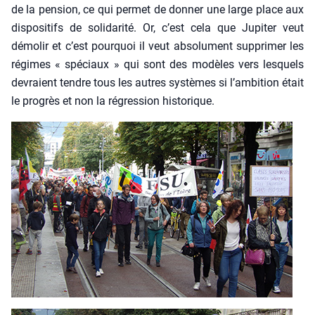
de la pen­sion, ce qui per­met de don­ner une large place aux
dis­po­si­tifs de soli­da­ri­té. Or, c’est cela que Jupi­ter veut
démo­lir et c’est pour­quoi il veut abso­lu­ment sup­pri­mer les
régimes « spé­ciaux » qui sont des modèles vers les­quels
devraient tendre tous les autres sys­tèmes si l’am­bi­tion était
le pro­grès et non la régres­sion his­to­rique.