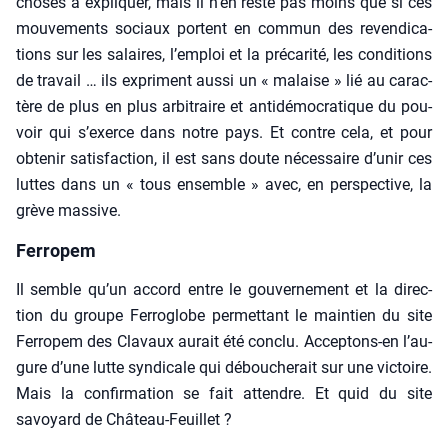
choses à expli­quer, mais il n’en reste pas moins que si ces
mou­ve­ments sociaux portent en com­mun des reven­di­ca­
tions sur les salaires, l’emploi et la pré­ca­ri­té, les condi­tions
de tra­vail … ils expriment aus­si un « malaise » lié au carac­
tère de plus en plus arbi­traire et anti­dé­mo­cra­tique du pou­
voir qui s’exerce dans notre pays. Et contre cela, et pour
obte­nir satis­fac­tion, il est sans doute néces­saire d’unir ces
luttes dans un « tous ensemble » avec, en pers­pec­tive, la
grève mas­sive.
Fer­ro­pem
Il semble qu’un accord entre le gou­ver­ne­ment et la direc­
tion du groupe Fer­ro­globe per­met­tant le main­tien du site
Fer­ro­pem des Cla­vaux aurait été conclu. Accep­tons-en l’au­
gure d’une lutte syn­di­cale qui débou­che­rait sur une vic­toire.
Mais la confir­ma­tion se fait attendre. Et quid du site
savoyard de Châ­teau-Feuillet ?