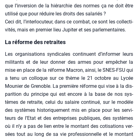
que l’in­ver­sion de la hié­rar­chie des normes ça ne doit être
uti­li­sé que pour réduire les droits des sala­riés ?
Ceci dit, l’in­ter­lo­cu­teur, dans ce com­bat, ce sont les col­lec­ti­
vi­tés, mais en pre­mier lieu Jupi­ter et ses par­le­men­taires.
La réforme des retraites
Les orga­ni­sa­tions syn­di­cales conti­nuent d’in­for­mer leurs
mili­tants et de leur don­ner des armes pour empê­cher la
mise en place de la réforme Macron, ain­si, le SNES-FSU qui
a tenu un col­loque sur ce thème le 21 octobre au Lycée
Mou­nier de Gre­noble. La pre­mière réforme qui vise à la dis­
pa­ri­tion du prin­cipe qui est encore à la base de nos sys­
tèmes de retraite, celui du salaire conti­nué, sur le modèle
des sys­tèmes his­to­ri­que­ment mis en place pour les ser­vi­
teurs de l’E­tat et des entre­prises publiques, des sys­tèmes
où il n’y a pas de lien entre le mon­tant des coti­sa­tions ver­
sées tout au long de sa vie pro­fes­sion­nelle et le mon­tant