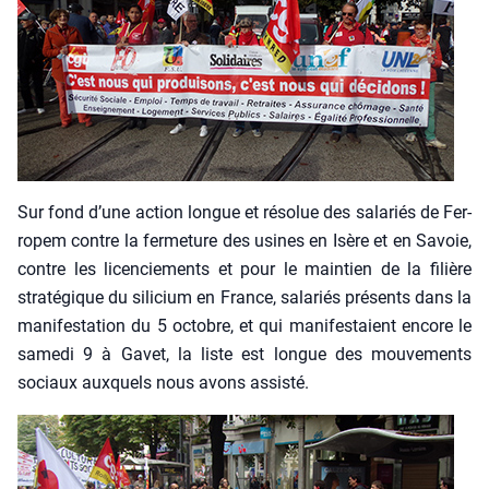
Sur fond d’une action longue et réso­lue des sala­riés de Fer­
ro­pem contre la fer­me­ture des usines en Isère et en Savoie,
contre les licen­cie­ments et pour le main­tien de la filière
stra­té­gique du sili­cium en France, sala­riés pré­sents dans la
mani­fes­ta­tion du 5 octobre, et qui mani­fes­taient encore le
same­di 9 à Gavet, la liste est longue des mou­ve­ments
sociaux aux­quels nous avons assis­té.