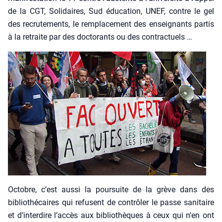
de la CGT, Soli­daires, Sud édu­ca­tion, UNEF, contre le gel
des recru­te­ments, le rem­pla­ce­ment des ensei­gnants par­tis
à la retraite par des doc­to­rants ou des contrac­tuels …
Octobre, c’est aus­si la pour­suite de la grève dans des
biblio­thé­caires qui refusent de contrô­ler le passe sani­taire
et d’interdire l’accès aux biblio­thèques à ceux qui n’en ont