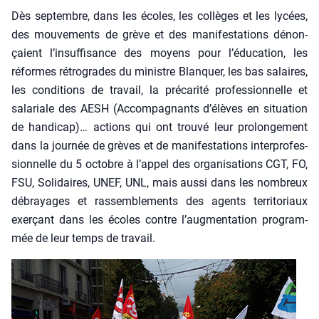
Dès sep­tembre, dans les écoles, les col­lèges et les lycées,
des mou­ve­ments de grève et des mani­fes­ta­tions dénon­
çaient l’in­suf­fi­sance des moyens pour l’é­du­ca­tion, les
réformes rétro­grades du ministre Blan­quer, les bas salaires,
les condi­tions de tra­vail, la pré­ca­ri­té pro­fes­sion­nelle et
sala­riale des AESH (Accom­pa­gnants d’é­lèves en situa­tion
de han­di­cap)… actions qui ont trou­vé leur pro­lon­ge­ment
dans la jour­née de grèves et de mani­fes­ta­tions inter­pro­fes­
sion­nelle du 5 octobre à l’appel des orga­ni­sa­tions CGT, FO,
FSU, Soli­daires, UNEF, UNL, mais aus­si dans les nom­breux
débrayages et ras­sem­ble­ments des agents ter­ri­to­riaux
exer­çant dans les écoles contre l’augmentation pro­gram­
mée de leur temps de tra­vail.