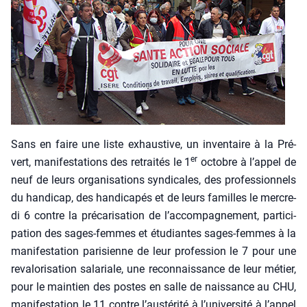
Sans en faire une liste exhaus­tive, un inven­taire à la Pré­
er
vert, mani­fes­ta­tions des retrai­tés le 1
octobre à l’appel de
neuf de leurs orga­ni­sa­tions syn­di­cales, des pro­fes­sion­nels
du han­di­cap, des han­di­ca­pés et de leurs familles le mer­cre­
di 6 contre la pré­ca­ri­sa­tion de l’accompagnement, par­ti­ci­
pa­tion des sages-femmes et étu­diantes sages-femmes à la
mani­fes­ta­tion pari­sienne de leur pro­fes­sion le 7 pour une
reva­lo­ri­sa­tion sala­riale, une recon­nais­sance de leur métier,
pour le main­tien des postes en salle de nais­sance au CHU,
mani­fes­ta­tion le 11 contre l’austérité à l’université à l’appel