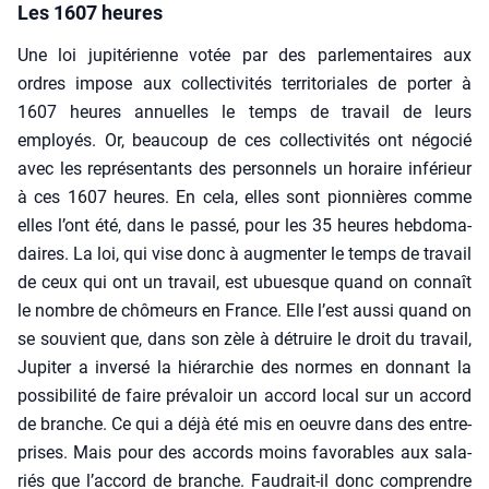
Les 1607 heures
Une loi jupi­té­rienne votée par des par­le­men­taires aux
ordres impose aux col­lec­ti­vi­tés ter­ri­to­riales de por­ter à
1607 heures annuelles le temps de tra­vail de leurs
employés. Or, beau­coup de ces col­lec­ti­vi­tés ont négo­cié
avec les repré­sen­tants des per­son­nels un horaire infé­rieur
à ces 1607 heures. En cela, elles sont pion­nières comme
elles l’ont été, dans le pas­sé, pour les 35 heures heb­do­ma­
daires. La loi, qui vise donc à aug­men­ter le temps de tra­vail
de ceux qui ont un tra­vail, est ubuesque quand on connaît
le nombre de chô­meurs en France. Elle l’est aus­si quand on
se sou­vient que, dans son zèle à détruire le droit du tra­vail,
Jupi­ter a inver­sé la hié­rar­chie des normes en don­nant la
pos­si­bi­li­té de faire pré­va­loir un accord local sur un accord
de branche. Ce qui a déjà été mis en oeuvre dans des entre­
prises. Mais pour des accords moins favo­rables aux sala­
riés que l’ac­cord de branche. Fau­drait-il donc com­prendre