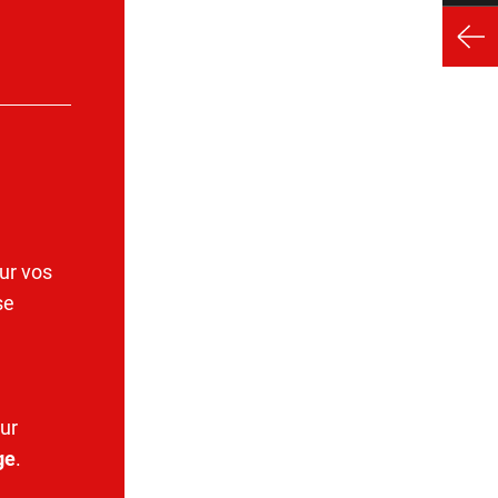
ur vos
se
ur
ge
.