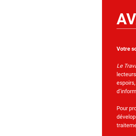
AV
Votre s
Le Trava
lecteurs
espoirs,
d’infor
Pour pr
dévelop
traitem