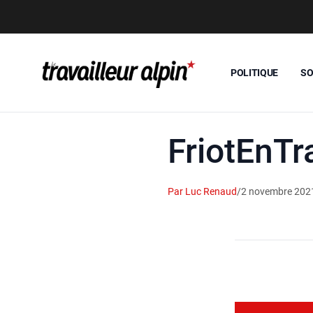
POLITIQUE
SO
FriotEnTr
Par Luc Renaud
/
2 novembre 202