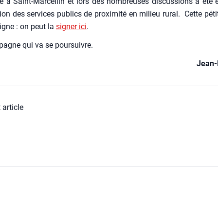
aire à Saint-Mar­cel­lin et lors des nom­breuses dis­cus­sions a été 
tion des ser­vices publics de proxi­mi­té en milieu rural. Cette péti­
igne : on peut la
signer ici
.
agne qui va se pour­suivre.
Jean-
 article