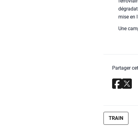
fer­ro­vi
dégra­da­
mise en l
Une cam­p
Partager cet
TRAIN