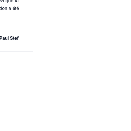
évo­qué la
tion a été
Paul Stef