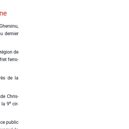
gne
her­si­nu,
u der­nier
 région de
ret fer­ro­
près de la
 de Chris­
e
 la 9
cir­
ice public