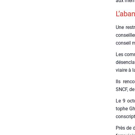
aux mêmes
L’a­ba
Une restr
conseille
conseil m
Les com­m
désen­cla­
viaire à 
Ils ren­c
SNCF, de l
Le 9 octo
tophe Ghe
cons­crip­
Près de d