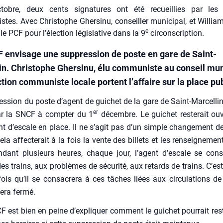
obre, deux cents signatures ont été recueillies par les 
tes. Avec Christophe Ghersinu, conseiller municipal, et Willia
e
ile PCF pour l’élection législative dans la 9
circonscription.
 envisage une suppression de poste en gare de Saint-
in. Christophe Ghersinu, élu communiste au conseil mun
ction communiste locale portent l’affaire sur la place pu
es­sion du poste d’agent de gui­chet de la gare de Saint-Mar­cel­lin
er
ar la SNCF à comp­ter du 1
décembre. Le gui­chet res­te­rait ou
nt d’escale en place. Il ne s’agit pas d’un simple chan­ge­ment d
ela affec­te­rait à la fois la vente des billets et les ren­sei­gne­me
n­dant plu­sieurs heures, chaque jour, l’agent d’escale se con
es trains, aux pro­blèmes de sécu­ri­té, aux retards de trains. C’est
is qu’il se consa­cre­ra à ces tâches liées aux cir­cu­la­tions de 
sera fer­mé.
F est bien en peine d’expliquer com­ment le gui­chet pour­rait res­