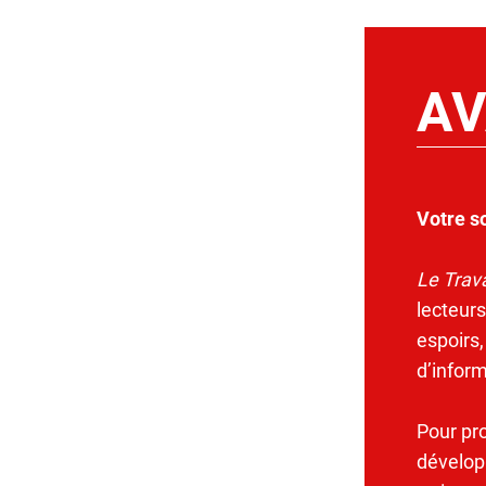
AV
Votre s
Le Trava
lecteurs
espoirs,
d’infor
Pour pr
dévelop