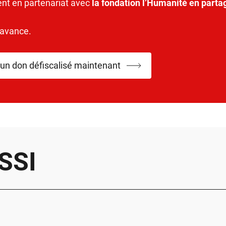
ent en partenariat avec
la fondation l’Humanité en parta
’avance.
 un don défiscalisé maintenant
SSI