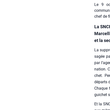
Le 9 oct
communis
chef de f
La SNCF
Marcell
et la se
La sup­pr
sa­gée p
par l’age
na­tion. C
chet. Pe
départs d
Chaque fo
gui­chet 
Et la SNC