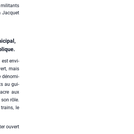
militants
m Jacquet
icipal,
blique.
 est envi­
vert, mais
e déno­mi­
nts au gui­
sacre aux
 son rôle.
trains, le
ter ouvert