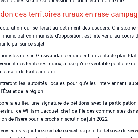
 horaires si cette sup­pres­sion de poste était main­te­nue.
n­don des ter­ri­toires ruraux en rase cam­pa
uc­tu­ra­tion qui se ferait au détri­ment des usa­gers. Chris­tophe G
r muni­ci­pal com­mu­niste d’op­po­si­tion, est inter­ve­nu au cours d
uni­ci­pal sur ce sujet.
u­nistes du sud Gré­si­vau­dan demandent un véri­table plan État
ve­ment des ter­ri­toires ruraux, ain­si qu’une véri­table poli­tique du f
la place « du tout camion ».
on­tre­ront les auto­ri­tés locales pour qu’elles inter­viennent au
’É­tat et de la région .
bre a eu lieu une signa­ture de péti­tions avec la par­ti­ci­pa­tion
r­si­nu, de William Jac­quet, chef de file des com­mu­nistes dans
tion de l’Isère pour le pro­chain scru­tin de juin 2022.
eux cents signa­tures ont été recueillies pour la défense du ser­v