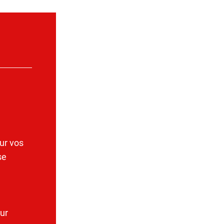
ur vos
se
ur