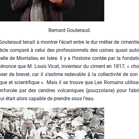
Ber­nard Gou­te­raud.
Gou­te­raud tenait à mon­trer l’écart entre le dur métier de cimen­tie
ècle com­pa­ré à celui des pro­fes­sion­nels des usines qua­si auto­
le de Mon­ta­lieu en Isère. Il y a l’histoire contée par la fon­da­t
énonce que M. Louis Vicat, inven­teur du ciment en 1817, « choi
er de bre­vet, car il s’estime rede­vable à la col­lec­ti­vi­té de son
que et scien­ti­fique ». Mais il se trouve que Les Romains uti­li­sa
n­for­cée par des cendres vol­ca­niques (pouz­zo­lane) pour fabri
 qui était alors capable de prendre sous l’eau.