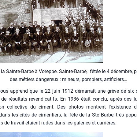
 la Sainte-Barbe à Voreppe. Sainte-Barbe, fêtée le 4 décembre, 
des métiers dan­ge­reux : mineurs, pom­piers, arti­fi­ciers…
nous apprend que le 22 juin 1912 démar­rait une grève de six
 de résul­tats reven­di­ca­tifs. En 1936 était conclu, après des l
ion col­lec­tive du ciment. Des pho­tos montrent l’existence de
dans les cités de cimen­tiers, la fête de la Ste Barbe, très popu­
s de tra­vail étaient rudes dans les gale­ries et car­rières.