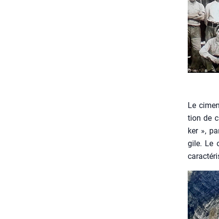
Le ciment
tion de c
ker », pa
gile. Le 
carac­té­r