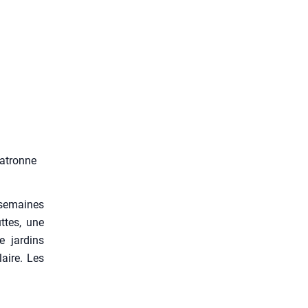
patronne
 semaines
uttes, une
 jar­dins
laire. Les