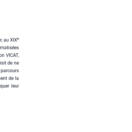
e
r, au XIX
ma­ti­sées
ion VICAT,
­sit de ne
 par­cours
ient de la
­quer leur