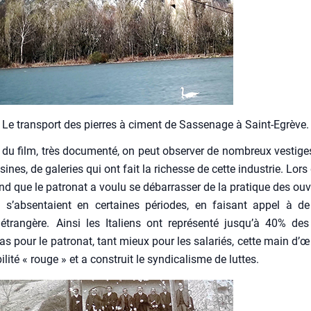
Le trans­port des pierres à ciment de Sas­se­nage à Saint-Egrève.
du film, très docu­men­té, on peut obser­ver de nom­breux ves­tig
sines, de gale­ries qui ont fait la richesse de cette indus­trie. Lors
d que le patro­nat a vou­lu se débar­ras­ser de la pra­tique des ouv
 s’absentaient en cer­taines périodes, en fai­sant appel à d
tran­gère. Ain­si les Ita­liens ont repré­sen­té jusqu’à 40% des 
as pour le patro­nat, tant mieux pour les sala­riés, cette main d’œ
bi­li­té « rouge » et a construit le syn­di­ca­lisme de luttes.