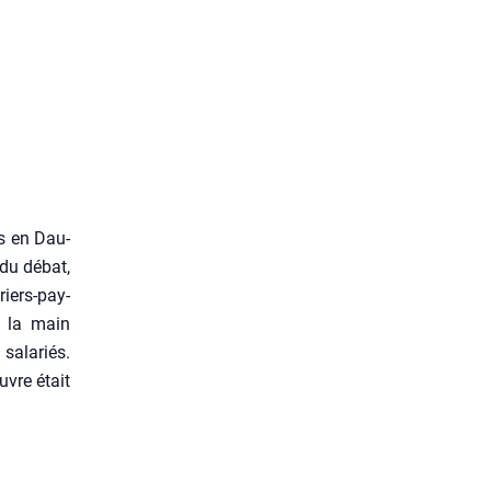
es en Dau­
 du débat,
riers-pay­
e la main
sala­riés.
uvre était