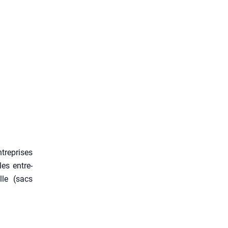
ntreprises
les entre­
ille (sacs