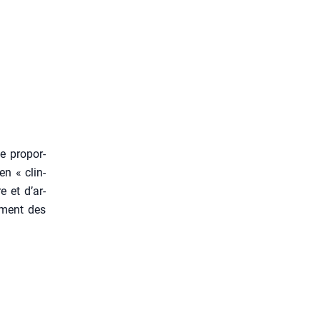
e pro­por­
en « clin­
e et d’ar­
ciment des