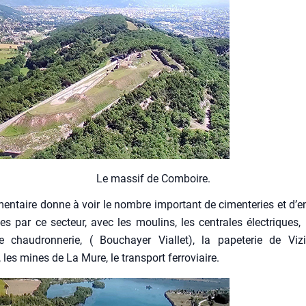
Le mas­sif de Com­boire.
en­taire donne à voir le nombre impor­tant de cimen­te­ries et d’e
es par ce sec­teur, avec les mou­lins, les cen­trales élec­triques, 
 chau­dron­ne­rie, ( Bou­chayer Vial­let), la pape­te­rie de Viz
 les mines de La Mure, le trans­port fer­ro­viaire.