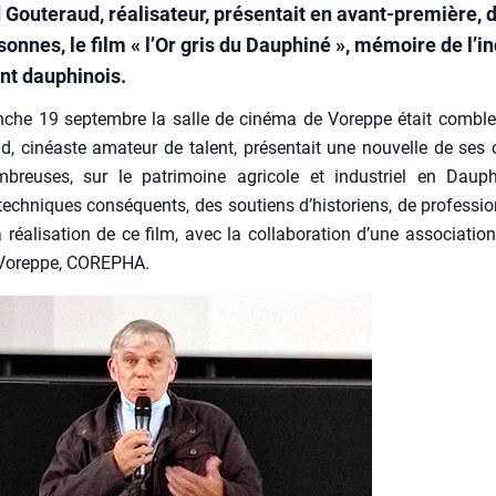
 Gouteraud, réalisateur, présentait en avant-première, 
onnes, le film « l’Or gris du Dauphiné », mémoire de l’in
nt dauphinois.
che 19 sep­tembre la salle de ciné­ma de Voreppe était comble.
ud, cinéaste ama­teur de talent, pré­sen­tait une nou­velle de ses c
­breuses, sur le patri­moine agri­cole et indus­triel en Dau­ph
ch­niques consé­quents, des sou­tiens d’historiens, de pro­fes­sio
 réa­li­sa­tion de ce film, avec la col­la­bo­ra­tion d’une asso­cia­tio
 Voreppe, COREPHA.