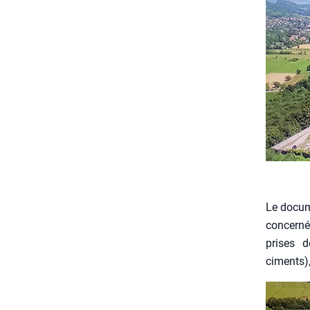
Le docu­m
concer­né
prises de
ciments),