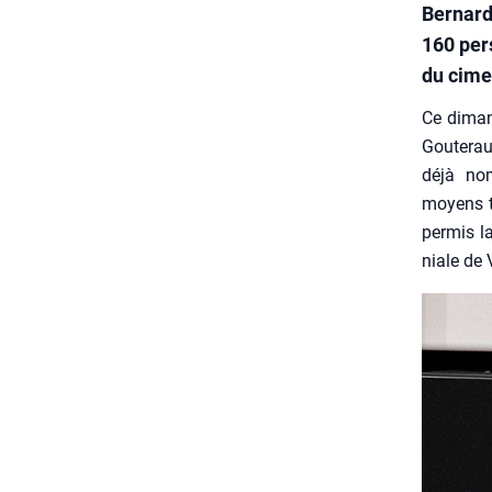
Bernard
160 pers
du cime
Ce diman
Gou­te­ra
déjà nom
moyens te
per­mis la
niale de