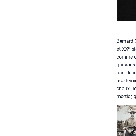
Ber­nard 
e
et XX
si
comme cel
qui vous 
pas dépo­s
aca­dé­mi
chaux, re
mor­tier,