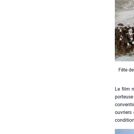
Fête de
Le film 
por­teuse
conven­t
ouvriers 
condi­tion