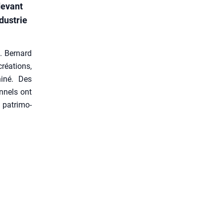
devant
dustrie
 Ber­nard
réa­tions,
i­né. Des
n­nels ont
n patri­mo­