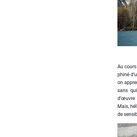
Au cours 
phi­né d’u
on appren
sans qui
d’œuvre é
Mais, hél
de sen­si­