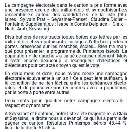
La cam­pagne élec­to­rale
dans
le can­ton a pris forme avec
une pré­sence accrue des militant.e.s et sympathisant.e.s
rassemblé.e.s autour des candidat.e.s. de la liste (titu­
laires : Syl­vain Prat – Seys­si­net-Pari­set ; Clau­dine Didier –
Fon­taine. Suppléant.e.s : Isa­belle Comte Del­place – Claix –
Nadir Arab, Seys­sins).
Dis­tri­bu­tions de nos tracts toutes boîtes aux lettres par les
militant.e.s et sym­pa­thi­sants, col­lages d’affiches, portes à
portes, pré­sences sur les mar­chés, écoles… Rien n’a man­
qué pour pré­sen­ter le pro­gramme du Prin­temps
i
sérois. La
popu­la­tion « de gauche » a salué ce ras­sem­ble­ment. Mais
il reste encore beau­coup à recon­qué­rir d’électrices et
d’électeurs pour cet acte citoyen qu’est le vote.
En deux mois et demi, nous avons mené une cam­pagne
élec­to­rale équi­va­lente à
un
an ! Cela peut être suf­fi­sant, à
la condi­tion de ne rien lâcher, entre les échéances élec­to­
rales, et de pour­suivre nos ren­contres avec la popu­la­tion,
par le porte à porte entre autres.
Deux mots pour qua­li­fier notre cam­pagne élec­to­rale :
r
espect et
d
yna­misme.
A Seys­si­net et Fon­taine, notre liste
a été
majo­ri­taire. A Claix
et Seys­sins, la droite
nous a devan­cé
, ce qui lui a per­mis de
gagner ce can­ton. Résul­tats Prin­temps
i
sérois 48.44 %,
liste de la droite 51.56 %.