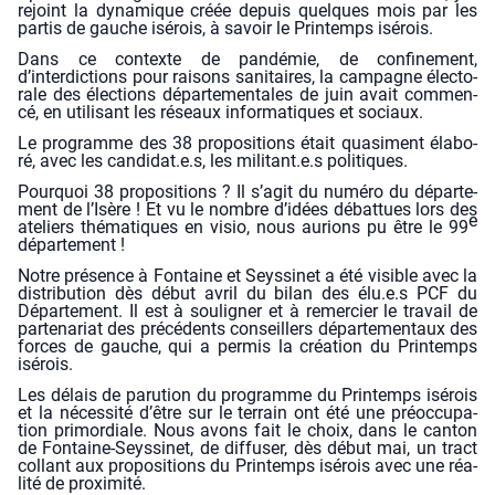
rejoint la dyna­mique créée depuis quelques mois par les
par­tis de gauche isé­rois, à savoir le Prin­temps isé­rois.
Dans ce contexte de pan­dé­mie, de confi­ne­ment,
d’interdictions pour rai­sons sani­taires, la cam­pagne élec­to­
rale des élec­tions dépar­te­men­tales de juin avait com­men­
cé, en uti­li­sant les réseaux infor­ma­tiques et sociaux.
Le pro­gramme des 38 pro­po­si­tions était qua­si­ment éla­bo­
ré, avec les candidat.e.s, les militant.e.s poli­tiques.
Pour­quoi 38 pro­po­si­tions ? Il s’agit du numé­ro du dépar­te­
ment de l’Isère ! Et vu le nombre d’idées débat­tues lors des
e
ate­liers thé­ma­tiques en visio, nous aurions p
u
être le 99
dépar­te­ment !
Notre pré­sence à Fon­taine et Seys­si­net a été visible avec la
dis­tri­bu­tion dès début avril du bilan des élu.e.s PCF du
Dépar­te­ment. Il est à sou­li­gner et à remer­cier le tra­vail de
par­te­na­riat des pré­cé­dents conseillers dépar­te­men­taux des
forces de gauche, qui a per­mis la créa­tion du Prin­temps
i
sérois.
Les délais de paru­tion du pro­gramme du Prin­temps
i
sérois
et la néces­si­té d’être sur le ter­rain ont été une pré­oc­cu­pa­
tion pri­mor­diale. Nous avons fait le choix, dans le can­ton
de Fon­taine-Seys­si­net, de dif­fu­ser, dès début mai, un tract
col­lant aux pro­po­si­tions du Prin­temps
i
sérois avec une réa­
li­té de proxi­mi­té.