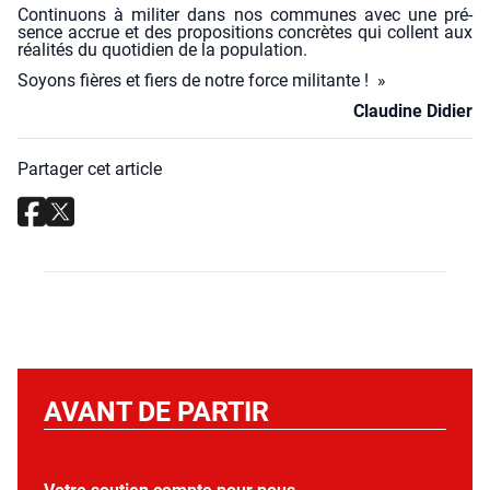
Conti­nuons à mili­ter
dans
nos com­munes avec une pré­
sence accrue et des pro­po­si­tions concrètes qui collent aux
réa­li­tés du quo­ti­dien de la popu­la­tion.
Soyons fières et fiers de notre force mili­tante ! »
Clau­dine Didier
Partager cet article
AVANT DE PARTIR