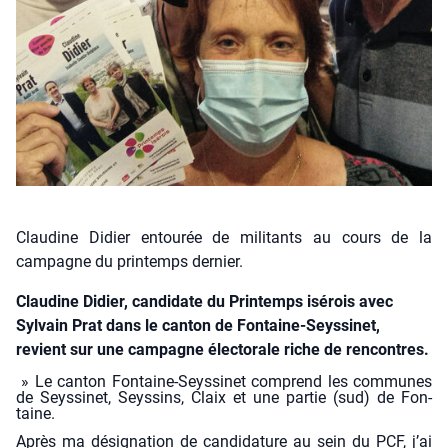
Claudine Didier entourée de militants au cours de la
campagne du printemps dernier.
Claudine Didier, candidate du Printemps isérois avec
Sylvain Prat dans le canton de Fontaine-Seyssinet,
revient sur une campagne électorale riche de rencontres.
» Le can­ton Fon­taine-Seys­si­net com­prend les com­munes
de Seys­si­net, Seys­sins, Claix et une par­tie (sud) de Fon­
taine.
Après ma dési­gna­tion de can­di­da­ture au sein du PCF, j’ai