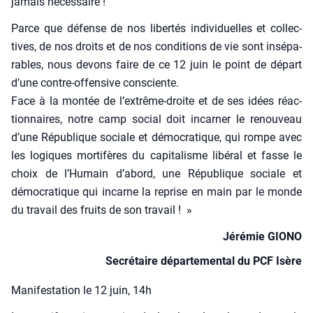
jamais néces­saire !
Parce que défense de nos liber­tés indi­vi­duelles et col­lec­
tives, de nos droits et de nos condi­tions de vie sont insé­pa­
rables, nous devons faire de ce 12 juin le point de départ
d’une contre-offen­sive consciente.
Face à la mon­tée de l’ex­trême-droite et de ses idées réac­
tion­naires, notre camp social doit incar­ner le renou­veau
d’une Répu­blique sociale et démo­cra­tique, qui rompe avec
les logiques mor­ti­fères du capi­ta­lisme libé­ral et fasse le
choix de l’Hu­main d’a­bord, une Répu­blique sociale et
démo­cra­tique qui incarne la reprise en main par le monde
du tra­vail des fruits de son tra­vail ! »
Jéré­mie GIONO
Secré­taire dépar­te­men­tal du PCF Isère
Mani­fes­ta­tion le 12 juin, 14h