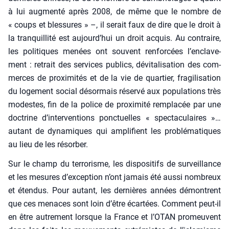
à lui aug­men­té après 2008, de même que le nombre de
« coups et bles­sures » –, il serait faux de dire que le droit à
la tran­quilli­té est aujourd’­hui un droit acquis. Au contraire,
les poli­tiques menées ont sou­vent ren­for­cées l’en­cla­ve­
ment : retrait des ser­vices publics, dévi­ta­li­sa­tion des com­
merces de proxi­mi­tés et de la vie de quar­tier, fra­gi­li­sa­tion
du loge­ment social désor­mais réser­vé aux popu­la­tions très
modestes, fin de la police de proxi­mi­té rem­pla­cée par une
doc­trine d’in­ter­ven­tions ponc­tuelles « spec­ta­cu­laires »…
autant de dyna­miques qui ampli­fient les pro­blé­ma­tiques
au lieu de les résor­ber.
Sur le champ du ter­ro­risme, les dis­po­si­tifs de sur­veillance
et les mesures d’ex­cep­tion n’ont jamais été aus­si nom­breux
et éten­dus. Pour autant, les der­nières années démontrent
que ces menaces sont loin d’être écar­tées. Com­ment peut-il
en être autre­ment lorsque la France et l’O­TAN pro­meuvent