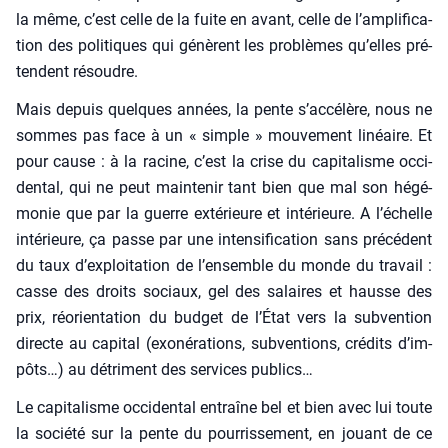
la même, c’est celle de la fuite en avant, celle de l’am­pli­fi­ca­
tion des poli­tiques qui génèrent les pro­blèmes qu’elles pré­
tendent résoudre.
Mais depuis quelques années, la pente s’ac­cé­lère, nous ne
sommes pas face à un « simple » mou­ve­ment linéaire. Et
pour cause : à la racine, c’est la crise du capi­ta­lisme occi­
den­tal, qui ne peut main­te­nir tant bien que mal son hégé­
mo­nie que par la guerre exté­rieure et inté­rieure. A l’é­chelle
inté­rieure, ça passe par une inten­si­fi­ca­tion sans pré­cé­dent
du taux d’ex­ploi­ta­tion de l’en­semble du monde du tra­vail :
casse des droits sociaux, gel des salaires et hausse des
prix, réorien­ta­tion du bud­get de l’État vers la sub­ven­tion
directe au capi­tal (exo­né­ra­tions, sub­ven­tions, cré­dits d’im­
pôts…) au détri­ment des ser­vices publics…
Le capi­ta­lisme occi­den­tal entraîne bel et bien avec lui toute
la socié­té sur la pente du pour­ris­se­ment, en jouant de ce