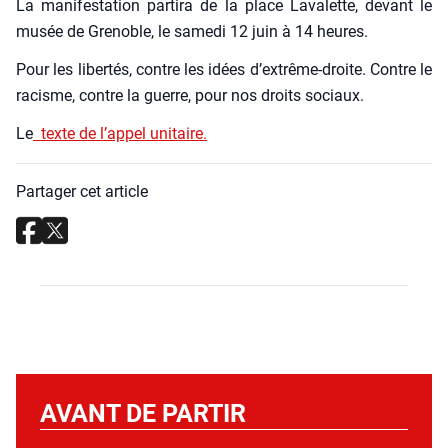
La mani­fes­ta­tion par­ti­ra de la place Lava­lette, devant le
musée de Gre­noble, le same­di 12 juin à 14 heures.
Pour les liber­tés, contre les idées d’ex­trême-droite. Contre le
racisme, contre la guerre, pour nos droits sociaux.
Le
texte de l’ap­pel uni­taire.
Partager cet article
AVANT DE PARTIR