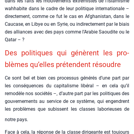
dans les faits les mou­ve­ments extré­mistes de l’is­la­misme
wah­ha­bite dans le cadre de leur poli­tique inter­na­tio­nale –
direc­te­ment, comme ce fut le cas en Afgha­nis­tan, dans le
Cau­case, en Libye ou en Syrie, ou indi­rec­te­ment par le biais
des alliances avec des pays comme l’A­ra­bie Saou­dite ou le
Qatar – ?
Des poli­tiques qui génèrent les pro­
blèmes qu’elles pré­tendent résoudre
Ce sont bel et bien ces pro­ces­sus géné­rés d’une part par
les consé­quences du capi­ta­lisme libé­ral – en cela qu’il
remo­dèle nos socié­tés –, d’autre part par les poli­tiques des
gou­ver­ne­ments au ser­vice de ce sys­tème, qui engendrent
les pro­blèmes que subissent les classes labo­rieuses de
notre pays.
Face à cela, la réponse de la classe diri­geante est tou­jours