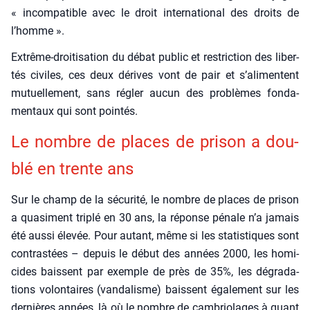
« incom­pa­tible avec le droit inter­na­tio­nal des droits de
l’homme ».
Extrême-droi­ti­sa­tion du débat public et res­tric­tion des liber­
tés civiles, ces deux dérives vont de pair et s’alimentent
mutuel­le­ment, sans régler aucun des pro­blèmes fon­da­
men­taux qui sont poin­tés.
Le nombre de places de pri­son a dou­
blé en trente ans
Sur le champ de la sécu­ri­té, le nombre de places de pri­son
a qua­si­ment tri­plé en 30 ans, la réponse pénale n’a jamais
été aus­si éle­vée. Pour autant, même si les sta­tis­tiques sont
contras­tées – depuis le début des années 2000, les homi­
cides baissent par exemple de près de 35%, les dégra­da­
tions volon­taires (van­da­lisme) baissent éga­le­ment sur les
der­nières années, là où le nombre de cam­brio­lages à quant