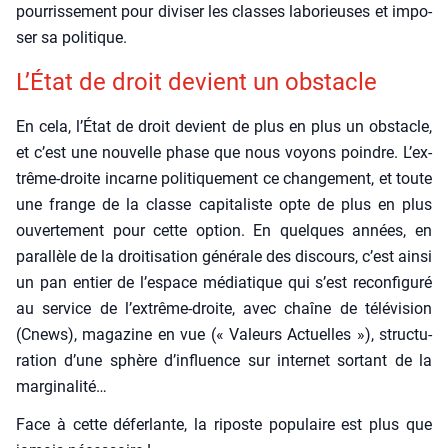
pour­ris­se­ment pour divi­ser les classes labo­rieuses et impo­
ser sa poli­tique.
L’É­tat de droit devient un obs­tacle
En cela, l’État de droit devient de plus en plus un obs­tacle,
et c’est une nou­velle phase que nous voyons poindre. L’ex­
trême-droite incarne poli­ti­que­ment ce chan­ge­ment, et toute
une frange de la classe capi­ta­liste opte de plus en plus
ouver­te­ment pour cette option. En quelques années, en
paral­lèle de la droi­ti­sa­tion géné­rale des dis­cours, c’est ain­si
un pan entier de l’es­pace média­tique qui s’est recon­fi­gu­ré
au ser­vice de l’ex­trême-droite, avec chaîne de télé­vi­sion
(Cnews), maga­zine en vue (« Valeurs Actuelles »), struc­tu­
ra­tion d’une sphère d’in­fluence sur inter­net sor­tant de la
mar­gi­na­li­té…
Face à cette défer­lante, la riposte popu­laire est plus que