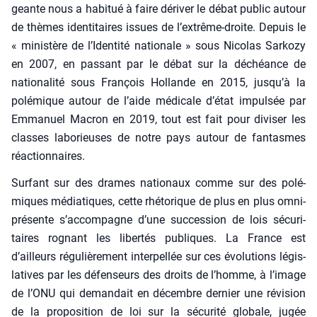
geante nous a habi­tué à faire déri­ver le débat public autour
de thèmes iden­ti­taires issues de l’extrême-droite. Depuis le
« minis­tère de l’Identité natio­nale » sous Nico­las Sar­ko­zy
en 2007, en pas­sant par le débat sur la déchéance de
natio­na­li­té sous Fran­çois Hol­lande en 2015, jusqu’à la
polé­mique autour de l’aide médi­cale d’état impul­sée par
Emma­nuel Macron en 2019, tout est fait pour divi­ser les
classes labo­rieuses de notre pays autour de fan­tasmes
réac­tion­naires.
Sur­fant sur des drames natio­naux comme sur des polé­
miques média­tiques, cette rhé­to­rique de plus en plus omni­
pré­sente s’ac­com­pagne d’une suc­ces­sion de lois sécu­ri­
taires rognant les liber­tés publiques. La France est
d’ailleurs régu­liè­re­ment inter­pel­lée sur ces évo­lu­tions légis­
la­tives par les défen­seurs des droits de l’homme, à l’image
de l’ONU qui deman­dait en décembre der­nier une révi­sion
de la pro­po­si­tion de loi sur la sécu­ri­té glo­bale, jugée