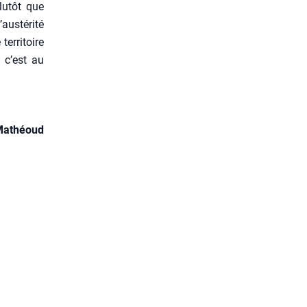
lu­tôt que
’austérité
er­ri­toire
, c’est au
Mathéoud