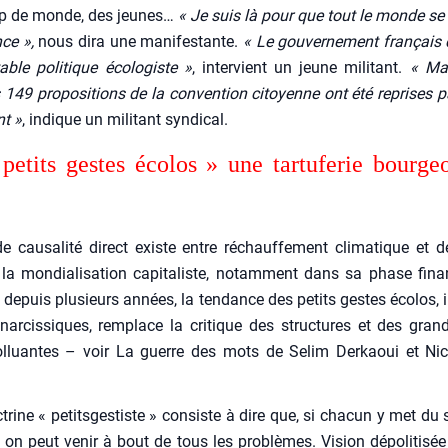
p de monde, des jeunes…
« Je suis là pour que tout le monde se ré
ce »,
nous dira une mani­fes­tante.
« Le gou­ver­ne­ment fran­çais 
able poli­tique éco­lo­giste »
, inter­vient un jeune mili­tant.
« Ma
149 pro­po­si­tions de la conven­tion citoyenne ont été reprises p
nt »
, indique un mili­tant syn­di­cal.
petits gestes éco­los » une tar­tu­fe­rie bour­ge
e cau­sa­li­té direct existe entre réchauf­fe­ment cli­ma­tique et dé
a mon­dia­li­sa­tion capi­ta­liste, notam­ment dans sa phase finan­c
, depuis plu­sieurs années, la ten­dance des petits gestes éco­los, in
 nar­cis­siques, rem­place la cri­tique des struc­tures et des gran
ol­luantes – voir La guerre des mots de Selim Der­kaoui et Nico
­trine « petits­ges­tiste » consiste à dire que, si cha­cun y met du
 on peut venir à bout de tous les pro­blèmes. Vision dépo­li­ti­sée