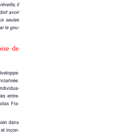
veille, il
doit avoir
is seules
ar le gou­
oise de
ve­lop­pe­
ia­ri­sée.
di­vi­dua­
des entre­
­las Fra­
 sien dans
 et incon­