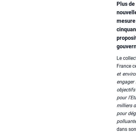
Plus de
nouvell
mesure 
cinquan
proposit
gouvern
Le col­lec
France c
et envi­r
enga­ger 
objec­tif
pour l’E­
mil­liers
pour déga
pol­luant
dans son 