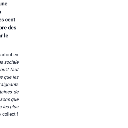
 une
a
es cent
bre des
r le
par­tout en
es sociale
qu’il faut
re que les
rai­gnants
­taines de
o­sons que
s les plus
 col­lec­tif