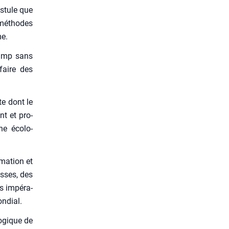
os­tule que
s méthodes
me.
hamp sans
faire des
te dont le
nt et pro­
he éco­lo­
ma­tion et
esses, des
s impé­ra­
n­dial.
logique de