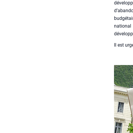
déve­lop­
d’abandon
bud­gé­tai
natio­nal
déve­lop­p
Il est urg