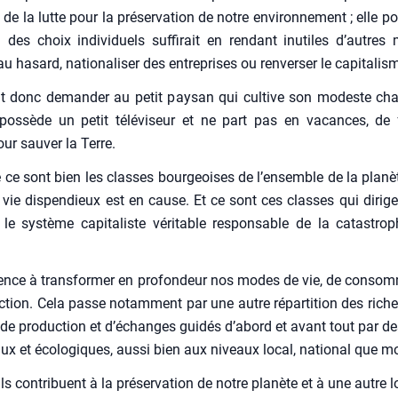
de la lutte pour la pré­ser­va­tion de notre envi­ron­ne­ment ; elle p
n des choix indi­vi­duels suf­fi­rait en ren­dant inutiles d’autre
hasard, natio­na­li­ser des entre­prises ou ren­ver­ser le capi­ta­lis
rait donc deman­der au petit pay­san qui cultive son modeste c
 pos­sède un petit télé­vi­seur et ne part pas en vacances, de 
our sau­ver la Terre.
­té ce sont bien les classes bour­geoises de l’en­semble de la pla­nè
ie dis­pen­dieux est en cause. Et ce sont ces classes qui dirige
e sys­tème capi­ta­liste véri­table res­pon­sable de la catas­trop
gence à trans­for­mer en pro­fon­deur nos modes de vie, de consom­
c­tion. Cela passe notam­ment par une autre répar­ti­tion des rich
e pro­duc­tion et d’échanges gui­dés d’abord et avant tout par de
aux et éco­lo­giques, aus­si bien aux niveaux local, natio­nal que mo
ls contri­buent à la pré­ser­va­tion de notre pla­nète et à une autre 