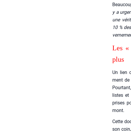
Beau­cou
y a urgen
une véri­t
10 % des 
ver­ne­me
Les « 
plus
Un lien d
ment de l
Pour­tant
listes et
prises p
mont.
Cette doc
son coin,