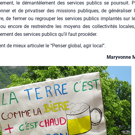
pe­ment, le déman­tè­le­ment des ser­vices publics se pour­suit. P
ner et de pri­va­ti­ser des mis­sions publiques, de géné­ra­li­ser l
re, de fer­mer ou regrou­per les ser­vices publics implan­tés sur le t
 ou encore de res­treindre les moyens des col­lec­ti­vi­tés locales
e­ment des ser­vices publics qu’il faut pro­cé­der.
ent de mieux arti­cu­ler le “Pen­ser glo­bal, agir local”.
Mary­vonne 