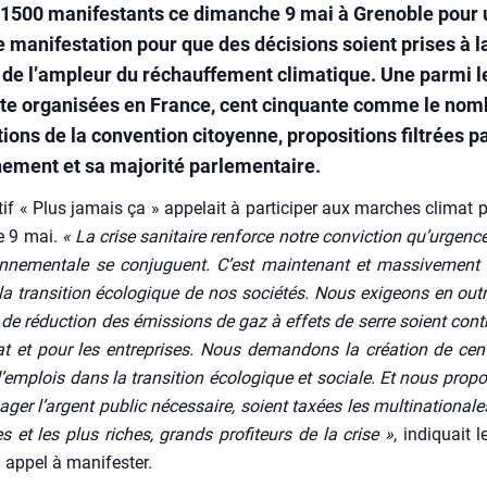
 1500 manifestants ce dimanche 9 mai à Grenoble pour
e manifestation pour que des décisions soient prises à l
de l’ampleur du réchauffement climatique. Une parmi l
te organisées en France, cent cinquante comme le nom
ions de la convention citoyenne, propositions filtrées pa
ement et sa majorité parlementaire.
­tif « Plus jamais ça » appe­lait à par­ti­ci­per aux marches cli­mat 
e 9 mai.
« La crise sani­taire ren­force notre convic­tion qu’urgenc
on­ne­men­tale se conjuguent. C’est main­te­nant et mas­si­ve­ment 
la tran­si­tion éco­lo­gique de nos socié­tés. Nous exi­geons en out
s de réduc­tion des émis­sions de gaz à effets de serre soient cont
tat et pour les entre­prises. Nous deman­dons la créa­tion de cen
 d’emplois dans la tran­si­tion éco­lo­gique et sociale. Et nous pro­p
­ger l’argent public néces­saire, soient taxées les mul­ti­na­tio­nale
es et les plus riches, grands pro­fi­teurs de la crise »
, indi­quait le
appel à mani­fes­ter.