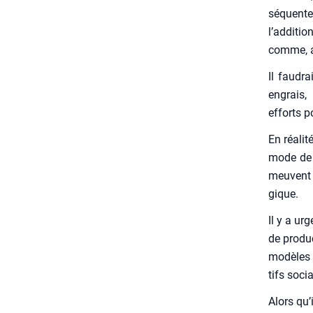
sé­quente 
l’additio
comme, au 
Il fau­d
engrais,
efforts p
En réa­li
mode de v
meuvent l
gique.
Il y a ur
de pro­du
modèles d
tifs soci
Alors qu’i