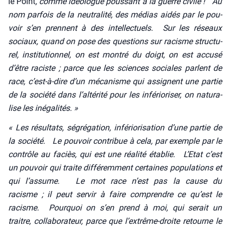
le Point
, comme idéo­logue pous­sant à la guerre civile ! Au
nom par­fois de la neu­tra­li­té, des médias aidés par le pou­
voir s’en prennent à des intel­lec­tuels. Sur les réseaux
sociaux, quand on pose des ques­tions sur racisme struc­tu­
rel, ins­ti­tu­tion­nel, on est mon­tré du doigt, on est accu­sé
d’être raciste ; parce que les sciences sociales parlent de
race, c’est-à-dire d’un méca­nisme qui assignent une par­tie
de la socié­té dans l’altérité pour les infé­rio­ri­ser, on natu­ra­
lise les inéga­li­tés. »
« Les résul­tats, ségré­ga­tion, infé­rio­ri­sa­tion d’une par­tie de
la socié­té. Le pou­voir contri­bue à cela, par exemple par le
contrôle au faciès, qui est une réa­li­té éta­blie. L’Etat c’est
un pou­voir qui traite dif­fé­rem­ment cer­taines popu­la­tions et
qui l’assume. Le mot race n’est pas la cause du
racisme ; il peut ser­vir à faire com­prendre ce qu’est le
racisme. Pour­quoi on s’en prend à moi, qui serait un
traitre, col­la­bo­ra­teur, parce que l’extrême-droite retourne le