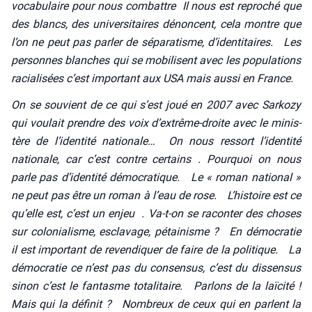
voca­bu­laire pour nous com­battre Il nous est repro­ché que
des blancs, des uni­ver­si­taires dénoncent, cela montre que
l’on ne peut pas par­ler de sépa­ra­tisme, d’identitaires. Les
per­sonnes blanches qui se mobi­lisent avec les popu­la­tions
racia­li­sées c’est impor­tant aux USA mais aus­si en France.
On se sou­vient de ce qui s’est joué en 2007 avec Sar­ko­zy
qui vou­lait prendre des voix d’extrême-droite avec le minis­
tère de l’identité natio­nale… On nous res­sort l’identité
natio­nale, car c’est contre cer­tains . Pour­quoi on nous
parle pas d’identité démo­cra­tique. Le « roman natio­nal »
ne peut pas être un roman à l’eau de rose. L’histoire est ce
qu’elle est, c’est un enjeu . Va-t-on se racon­ter des choses
sur colo­nia­lisme, escla­vage, pétai­nisme ? En démo­cra­tie
il est impor­tant de reven­di­quer de faire de la poli­tique. La
démo­cra­tie ce n’est pas du consen­sus, c’est du dis­sen­sus
sinon c’est le fan­tasme tota­li­taire. Par­lons de la laï­ci­té !
Mais qui la défi­nit ? Nom­breux de ceux qui en parlent la