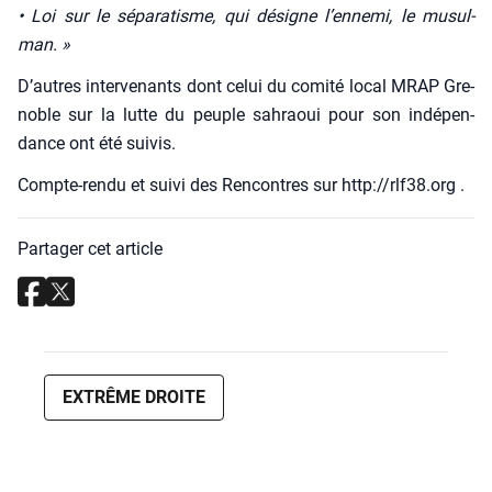
• Loi sur le sépa­ra­tisme, qui désigne l’ennemi, le musul­
man. »
D’autres inter­ve­nants dont celui du comi­té local MRAP Gre­
noble sur la lutte du peuple sah­raoui pour son indé­pen­
dance ont été sui­vis.
Compte-ren­du et sui­vi des Ren­contres sur http://rlf38.org .
Partager cet article
EXTRÊME DROITE