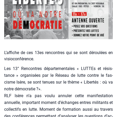
L’affiche de ces 13es rencontres qui se sont déroulées en
visioconférence.
Les 13° Ren­contres dépar­te­men­tales « LUTTEs et résis­
tance » orga­ni­sées par le Réseau de lutte contre le fas­
cisme Isère, se sont tenues sur le thème « Liber­tés : où va
notre démo­cra­tie ?».
RLF Isère n’a pas vou­lu annu­ler cette mani­fes­ta­tion
annuelle, impor­tant moment d’é­changes entres mili­tants et
col­lec­tifs en lutte. Moment de for­ma­tion aus­si au tra­vers
des confé­rences per­met­tant d’a­na­ly­ser les ques­tions d’ac­