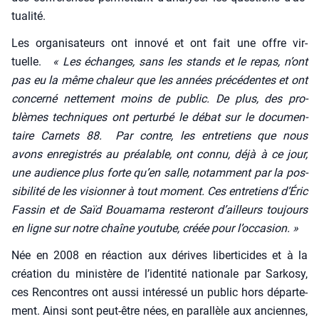
tua­li­té.
Les orga­ni­sa­teurs ont inno­vé et ont fait une offre vir­
tuelle.
« Les échanges, sans les stands et le repas, n’ont
pas eu la même cha­leur que les années pré­cé­dentes et ont
concer­né net­te­ment moins de public. De plus, des pro­
blèmes tech­niques ont per­tur­bé le débat sur le docu­men­
taire Car­nets 88. Par contre, les entre­tiens que nous
avons enre­gis­trés au préa­lable, ont connu, déjà à ce jour,
une audience plus forte qu’en salle, notam­ment par la pos­
si­bi­li­té de les vision­ner à tout moment. Ces entre­tiens d’É­ric
Fas­sin et de Saïd Boua­ma­ma res­te­ront d’ailleurs tou­jours
en ligne sur notre chaîne you­tube, créée pour l’oc­ca­sion. »
Née en 2008 en réac­tion aux dérives liber­ti­cides et à la
créa­tion du minis­tère de l’i­den­ti­té natio­nale par Sar­ko­sy,
ces Ren­contres ont aus­si inté­res­sé un public hors dépar­te­
ment. Ain­si sont peut-être nées, en paral­lèle aux anciennes,