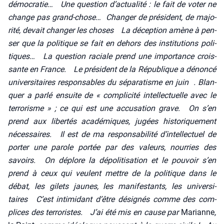
démo­cra­tie… Une ques­tion d’actualité : le fait de voter ne
change pas grand-chose… Chan­ger de pré­sident, de majo­
ri­té, devait chan­ger les choses La décep­tion amène à pen­
ser que la poli­tique se fait en dehors des ins­ti­tu­tions poli­
tiques… La ques­tion raciale prend une impor­tance crois­
sante en France. Le pré­sident de la Répu­blique a dénon­cé
uni­ver­si­taires res­pon­sables du sépa­ra­tisme en juin . Blan­
quer a par­lé ensuite de « com­pli­ci­té intel­lec­tuelle avec le
ter­ro­risme » ; ce qui est une accu­sa­tion grave. On s’en
prend aux liber­tés aca­dé­miques, jugées his­to­ri­que­ment
néces­saires. Il est de ma res­pon­sa­bi­li­té d’intellectuel de
por­ter une parole por­tée par des valeurs, nour­ries des
savoirs. On déplore la dépo­li­ti­sa­tion et le pou­voir s’en
prend à ceux qui veulent mettre de la poli­tique dans le
débat, les gilets jaunes, les mani­fes­tants, les uni­ver­si­
taires C’est inti­mi­dant d’être dési­gnés comme des com­
plices des ter­ro­ristes. J’ai été mis en cause par
Marianne
,