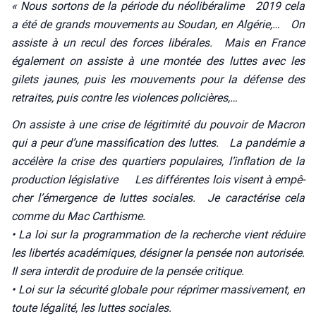
« Nous sor­tons de la période du néo­li­bé­ra­lime 2019 cela
a été de grands mou­ve­ments au Sou­dan, en Algé­rie,… On
assiste à un recul des forces libé­rales. Mais en France
éga­le­ment on assiste à une mon­tée des luttes avec les
gilets jaunes, puis les mou­ve­ments pour la défense des
retraites, puis contre les vio­lences poli­cières,…
On assiste à une crise de légi­ti­mi­té du pou­voir de Macron
qui a peur d’une mas­si­fi­ca­tion des luttes. La pan­dé­mie a
accé­lère la crise des quar­tiers popu­laires, l’inflation de la
pro­duc­tion légis­la­tive Les dif­fé­rentes lois visent à empê­
cher l’émergence de luttes sociales. Je carac­té­rise cela
comme du Mac Car­thisme.
• La loi sur la pro­gram­ma­tion de la recherche vient réduire
les liber­tés aca­dé­miques, dési­gner la pen­sée non auto­ri­sée.
Il sera inter­dit de pro­duire de la pen­sée cri­tique.
• Loi sur la sécu­ri­té glo­bale pour répri­mer mas­si­ve­ment, en
toute léga­li­té, les luttes sociales.