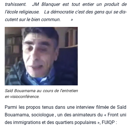
tra­hissent. JM Blan­quer est tout entier un pro­duit de
l’école reli­gieuse. La démo­cra­tie c’est des gens qui se dis­
cutent sur le bien com­mun. »
Saïd Boua­ma­ma au cours de l’en­tre­tien
en visio­con­fé­rence.
Par­mi les pro­pos tenus dans une inter­view fil­mée de Saïd
Boua­ma­ma, socio­logue , un des ani­ma­teurs du « Front uni
des immi­gra­tions et des quar­tiers popu­laires », FUIQP :