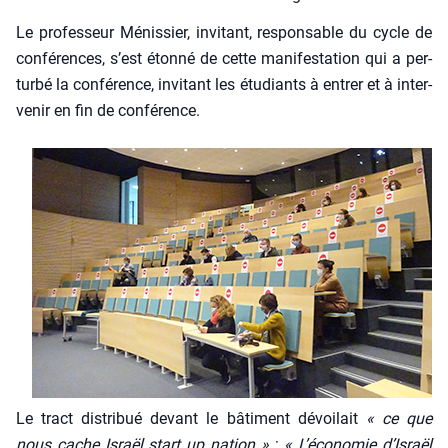
Le pro­fes­seur Ménis­sier, invi­tant, res­pon­sable du cycle de
confé­rences, s’est éton­né de cette mani­fes­ta­tion qui a per­
tur­bé la confé­rence, invi­tant les étu­diants à entrer et à inter­
ve­nir en fin de confé­rence.
Le tract dis­tri­bué devant le bâti­ment dévoi­lait
« ce que
nous cache Israël start up nation »
:
« L’économie d’Israël