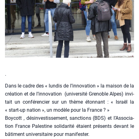
.
Dans le cadre des « lun­dis de l’innovation » la mai­son de la
créa­tion et de l’innovation (uni­ver­si­té Gre­noble Alpes) invi­
tait un confé­ren­cier sur un thème éton­nant : « Israël la
« start-up nation », un modèle pour la France ? »
Boy­cott , dés­in­ves­tis­se­ment, sanc­tions (BDS) et l’As­so­cia­
tion France Pales­tine soli­da­ri­té étaient pré­sents devant le
bâti­ment uni­ver­si­taire pour mani­fes­ter.