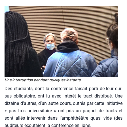
Une inter­rup­tion pen­dant quelques ins­tants.
Des étu­diants, dont la confé­rence fai­sait par­ti de leur cur­
sus obli­ga­toire, ont lu avec inté­rêt le tract dis­tri­bué. Une
dizaine d’autres, d’un autre cours, outrés par cette ini­tia­tive
« pas très uni­ver­si­taire » ont pris un paquet de tracts et
sont allés inter­ve­nir dans l’amphithéâtre qua­si vide (des
audi­teurs écou­taient la confé­rence en ligne.