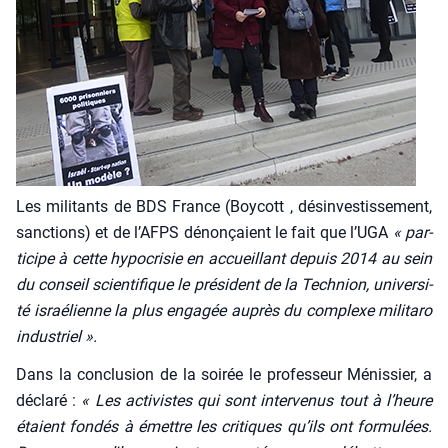
Les mili­tants de BDS France (Boy­cott , dés­in­ves­tis­se­ment,
sanc­tions) et de l’AFPS dénon­çaient le fait que l’UGA
« par­
ti­cipe à cette hypo­cri­sie en accueillant depuis 2014 au sein
du conseil scien­ti­fique le pré­sident de la Tech­nion, uni­ver­si­
té israé­lienne la plus enga­gée auprès du com­plexe mili­ta­ro
indus­triel ».
Dans la conclu­sion de la soi­rée le pro­fes­seur Ménis­sier, a
décla­ré :
« Les acti­vistes qui sont inter­ve­nus tout à l’heure
étaient fon­dés à émettre les cri­tiques qu’ils ont for­mu­lées.