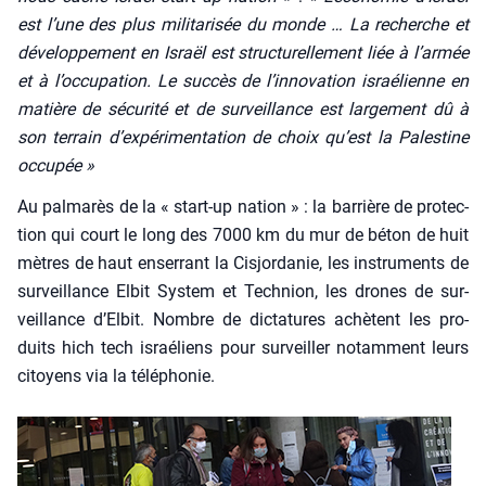
est l’une des plus mili­ta­ri­sée du monde … La recherche et
déve­lop­pe­ment en Israël est struc­tu­rel­le­ment liée à l’armée
et à l’occupation. Le suc­cès de l’innovation israé­lienne en
matière de sécu­ri­té et de sur­veillance est lar­ge­ment dû à
son ter­rain d’expérimentation de choix qu’est la Pales­tine
occu­pée »
Au pal­ma­rès de la « start-up nation » : la bar­rière de pro­tec­
tion qui court le long des 7000 km du mur de béton de huit
mètres de haut enser­rant la Cis­jor­da­nie, les ins­tru­ments de
sur­veillance Elbit Sys­tem et Tech­nion, les drones de sur­
veillance d’Elbit. Nombre de dic­ta­tures achètent les pro­
duits hich tech israé­liens pour sur­veiller notam­ment leurs
citoyens via la télé­pho­nie.