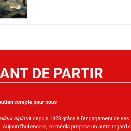
ANT DE PARTIR
outien compte pour nous
illeur alpin
vit depuis 1928 grâce à l’engagement de ses
. Aujourd’hui encore, ce média propose un autre regard s