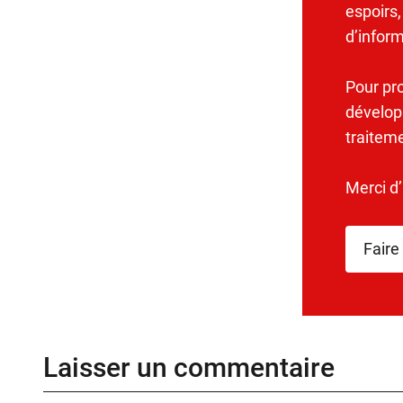
espoirs,
d’infor
Pour pr
dévelop
traitem
Merci d
Faire
Laisser un commentaire