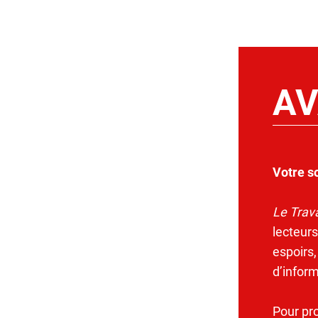
AV
Votre s
Le Trava
lecteurs
espoirs,
d’infor
Pour pr