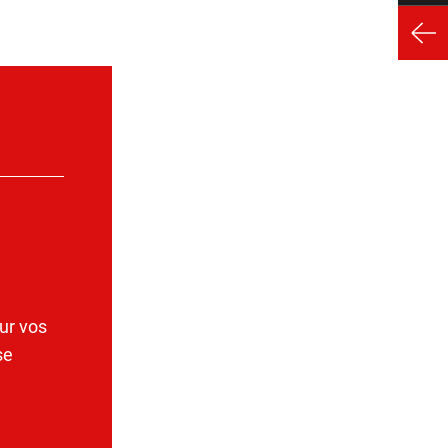
ur vos
se