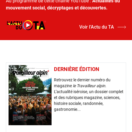
Au programme de cette chaine YouTube :
Actualités du
mouvement social, décryptages et découvertes.
Voir l’Actu du TA
DERNIÈRE ÉDITION
Retrouvez le dernier numéro du
magazine
le Travailleur alpin
.
L’actualité iséroise, un dossier complet
et des rubriques magazine, sciences,
histoire sociale, randonnée,
gastronomie...