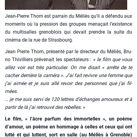
Jean-Pierre Thorn est par­rain du Méliès qu’il a défen­du aux
moments où la pres­sion des groupes mena­çait l’existence
du mul­ti­salles gre­no­blois qui devait prendre la suite du
ciné­ma de la rue de Stras­bourg.
Jean Pierre Thorn, pré­sen­té par le direc­teur du Méliès, Bru­
no Thi­vil­liers pré­ve­nait les spec­ta­teurs :
« le film que vous
allez voir est très par­ti­cu­lier. On me disait « arrête de te
cacher der­rière la camé­ra ». J’ai fait revivre une femme que
j’ai aimée et je suis allé revoir des per­sonnes que j’ai fil­
mées.
… je me suis ser­vi de 120 lettres d’échanges amou­reux et à
par­tir de là j’ai retrou­vé des rebelles.
»
Le film, « l’âcre par­fum des immor­telles », un poème
d’amour, un poème en hom­mage à celles et ceux qui ont
lut­té et qui luttent, sort en salle (au Méliès à Gre­noble)