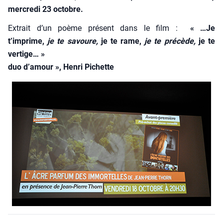
mer­cre­di 23 octobre.
Extrait d’un poème pré­sent dans le film :
« …Je
t’imprime,
je te savoure,
je te rame,
je te pré­cède,
je te
ver­tige… »
duo d’amour », Hen­ri Pichette