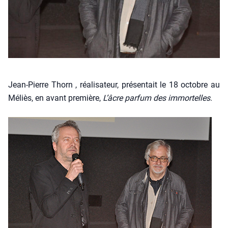
Jean-Pierre Thorn , réa­li­sa­teur, pré­sen­tait le 18 octobre au
Méliès, en avant pre­mière,
L’âcre par­fum des immor­telles
.