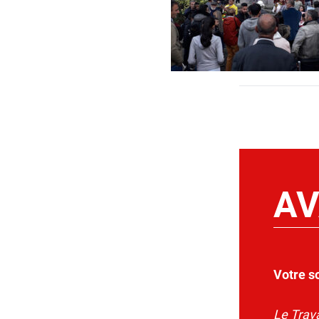
AV
Votre s
Le Trava