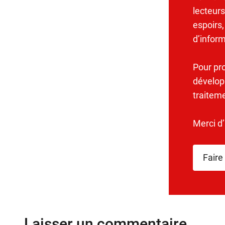
lecteurs
espoirs,
d’infor
Pour pr
dévelop
traitem
Merci d
Faire
Laisser un commentaire