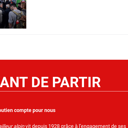
ANT DE PARTIR
outien compte pour nous
illeur alpin
vit depuis 1928 grâce à l’engagement de ses