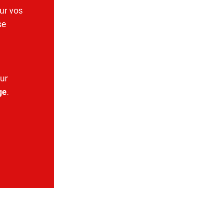
ur vos
se
ur
ge
.