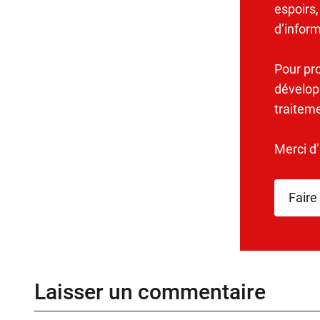
espoirs,
d’infor
Pour pr
dévelop
traitem
Merci d
Faire
Laisser un commentaire