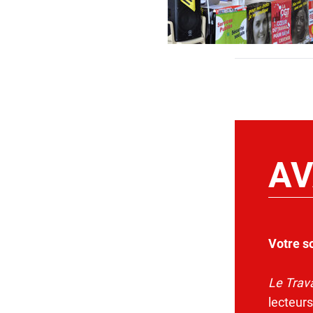
AV
Votre s
Le Trava
lecteurs