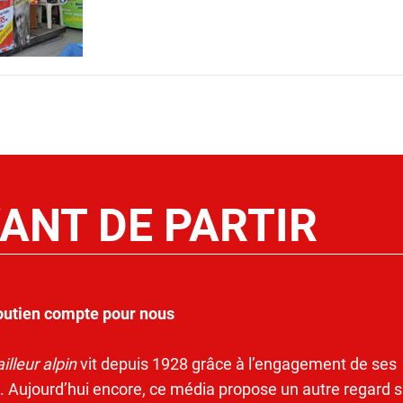
ANT DE PARTIR
outien compte pour nous
illeur alpin
vit depuis 1928 grâce à l’engagement de ses
. Aujourd’hui encore, ce média propose un autre regard s