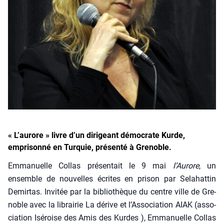
« L’aurore » livre d’un dirigeant démocrate Kurde,
emprisonné en Turquie, présenté à Grenoble.
Emma­nuelle Col­las pré­sen­tait le 9 mai
l’Au­rore
, un
ensemble de nou­velles écrites en pri­son par Sela­hat­tin
Demir­tas. Invi­tée par la biblio­thèque du centre ville de Gre­
noble avec la librai­rie La dérive et l’Association AIAK (asso­
cia­tion Isé­roise des Amis des Kurdes ), Emma­nuelle Col­las