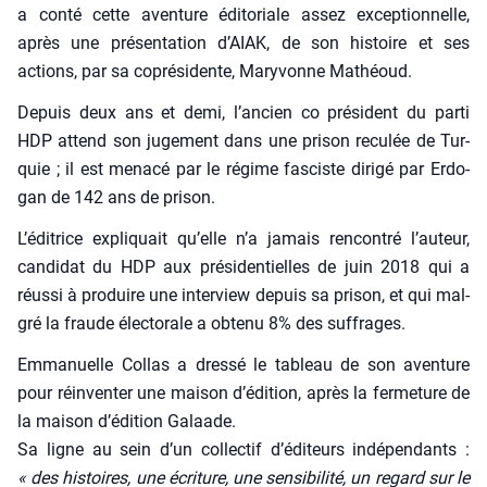
a conté cette aven­ture édi­to­riale assez excep­tion­nelle,
après une pré­sen­ta­tion d’AIAK, de son his­toire et ses
actions, par sa copré­si­dente, Mary­vonne Mathéoud.
Depuis deux ans et demi, l’ancien co pré­sident du par­ti
HDP attend son juge­ment dans une pri­son recu­lée de Tur­
quie ; il est mena­cé par le régime fas­ciste diri­gé par Erdo­
gan de 142 ans de pri­son.
L’éditrice expli­quait qu’elle n’a jamais ren­con­tré l’auteur,
can­di­dat du HDP aux pré­si­den­tielles de juin 2018 qui a
réus­si à pro­duire une inter­view depuis sa pri­son, et qui mal­
gré la fraude élec­to­rale a obte­nu 8% des suf­frages.
Emma­nuelle Col­las a dres­sé le tableau de son aven­ture
pour réin­ven­ter une mai­son d’édition, après la fer­me­ture de
la mai­son d’édition Galaade.
Sa ligne au sein d’un col­lec­tif d’éditeurs indé­pen­dants :
« des his­toires, une écri­ture, une sen­si­bi­li­té, un regard sur le