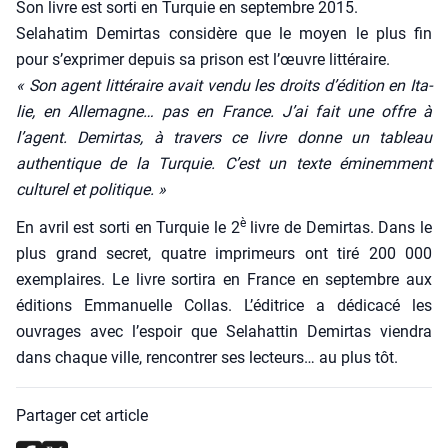
Son livre est sor­ti en Tur­quie en sep­tembre 2015.
Sela­ha­tim Demir­tas consi­dère que le moyen le plus fin
pour s’exprimer depuis sa pri­son est l’œuvre lit­té­raire.
« Son agent lit­té­raire avait ven­du les droits d’édition en Ita­
lie, en Alle­magne… pas en France. J’ai fait une offre à
l’agent. Demir­tas, à tra­vers ce livre donne un tableau
authen­tique de la Tur­quie. C’est un texte émi­nem­ment
cultu­rel et poli­tique. »
è
En avril est sor­ti en Tur­quie le 2
livre de Demir­tas. Dans le
plus grand secret, quatre impri­meurs ont tiré 200 000
exem­plaires. Le livre sor­ti­ra en France en sep­tembre aux
édi­tions Emma­nuelle Col­las. L’éditrice a dédi­ca­cé les
ouvrages avec l’espoir que Sela­hat­tin Demir­tas vien­dra
dans chaque ville, ren­con­trer ses lec­teurs… au plus tôt.
Partager cet article