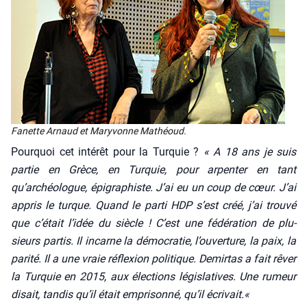
Fanette Arnaud et Mary­vonne Mathéoud.
Pour­quoi cet inté­rêt pour la Tur­quie ?
« A 18 ans je suis
par­tie en Grèce, en Tur­quie, pour arpen­ter en tant
qu’archéologue, épi­gra­phiste. J’ai eu un coup de cœur. J’ai
appris le turque. Quand le par­ti HDP s’est créé, j’ai trou­vé
que c’était l’idée du siècle ! C’est une fédé­ra­tion de plu­
sieurs par­tis. Il incarne la démo­cra­tie, l’ouverture, la paix, la
pari­té. Il a une vraie réflexion poli­tique. Demir­tas a fait rêver
la Tur­quie en 2015, aux élec­tions légis­la­tives. Une rumeur
disait, tan­dis qu’il était empri­son­né, qu’il écri­vait.«