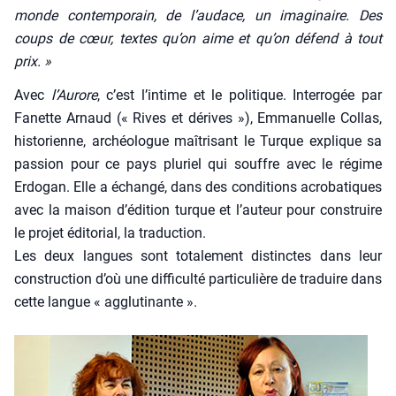
monde contem­po­rain, de l’audace, un ima­gi­naire. Des
coups de cœur, textes qu’on aime et qu’on défend à tout
prix. »
Avec
l’Aurore
, c’est l’intime et le poli­tique. Inter­ro­gée par
Fanette Arnaud (« Rives et dérives »), Emma­nuelle Col­las,
his­to­rienne, archéo­logue maî­tri­sant le Turque explique sa
pas­sion pour ce pays plu­riel qui souffre avec le régime
Erdo­gan. Elle a échan­gé, dans des condi­tions acro­ba­tiques
avec la mai­son d’édition turque et l’auteur pour construire
le pro­jet édi­to­rial, la tra­duc­tion.
Les deux langues sont tota­le­ment dis­tinctes dans leur
construc­tion d’où une dif­fi­cul­té par­ti­cu­lière de tra­duire dans
cette langue « agglu­ti­nante ».