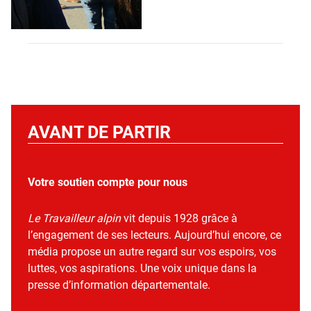
AVANT DE PARTIR
Votre soutien compte pour nous
Le Travailleur alpin
vit depuis 1928 grâce à
l’engagement de ses lecteurs. Aujourd’hui encore, ce
média propose un autre regard sur vos espoirs, vos
luttes, vos aspirations. Une voix unique dans la
presse d’information départementale.