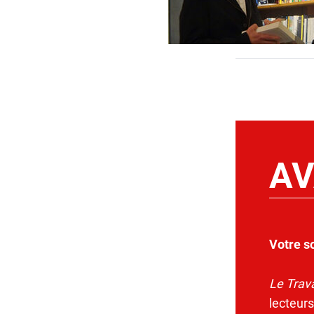
AV
Votre s
Le Trava
lecteurs