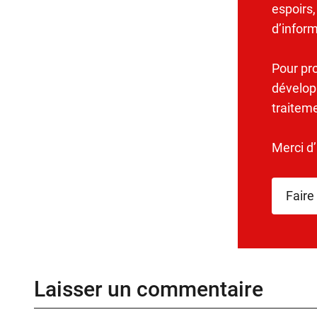
espoirs,
d’infor
Pour pr
dévelop
traitem
Merci d
Faire
Laisser un commentaire