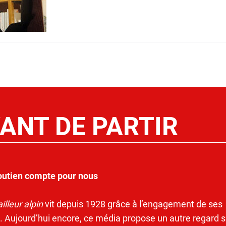
ANT DE PARTIR
outien compte pour nous
illeur alpin
vit depuis 1928 grâce à l’engagement de ses
. Aujourd’hui encore, ce média propose un autre regard s