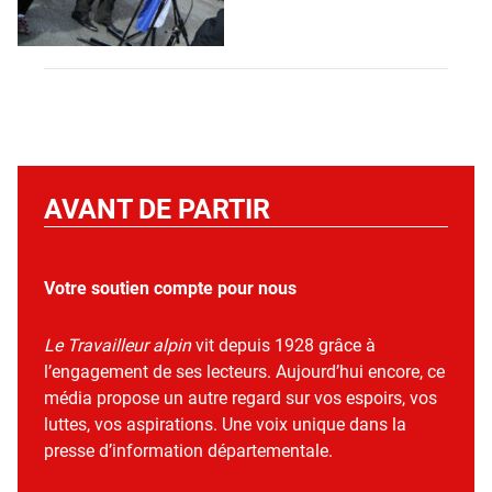
AVANT DE PARTIR
Votre soutien compte pour nous
Le Travailleur alpin
vit depuis 1928 grâce à
l’engagement de ses lecteurs. Aujourd’hui encore, ce
média propose un autre regard sur vos espoirs, vos
luttes, vos aspirations. Une voix unique dans la
presse d’information départementale.