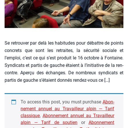
Se retrou­ver par delà les habi­tudes pour débattre de points
concrets que sont les retraites, la sécu­ri­té sociale et
l’emploi, c’est ce qui s’est pro­duit le 16 octobre à Fon­taine.
Syn­di­cats et par­tis de gauche étaient à l’initiative de la ren­
contre. Aper­çu des échanges. De nom­breux syn­di­cats et
par­tis de gauche s’étaient don­nés ren­­­dez-vous ce […]
To access this post, you must pur­chase
Abon­
ne­ment annuel au Tra­vailleur alpin — Tarif
clas­sique
,
Abon­ne­ment annuel au Tra­vailleur
alpin — Tarif de sou­tien
or
Abon­ne­ment