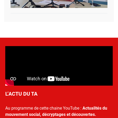
L’ACTU DU TA
Au programme de cette chaine YouTube :
Actualités du
mouvement social, décryptages et découvertes.