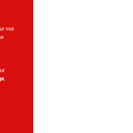
ur vos
se
ur
ge
.