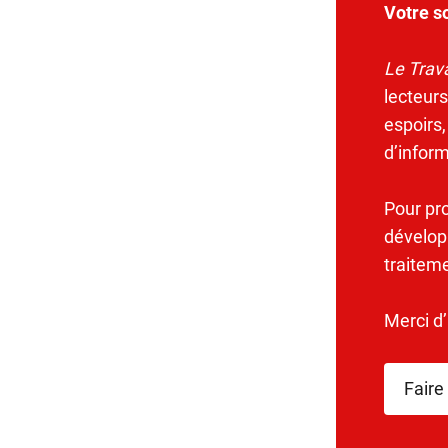
Votre s
Le Trava
lecteurs
espoirs,
d’infor
Pour pr
dévelop
traitem
Merci d
Faire