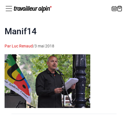
Manif14
Par Luc Renaud
/
3 mai 2018