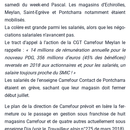
same­di du week-end Pas­cal. Les maga­sins d’E­chi­rolles,
Mey­lan, Saint-Egrève et Pont­char­ra notam­ment étaient
mobi­li­sés.
La colère est grande par­mi les sala­riés, alors que les négo­
cia­tions sala­riales n’avancent pas.
Le tract d’appel à l’action de la CGT Car­re­four Mey­lan le
rap­pelle :
« 14 mil­lions de rému­né­ra­tion annuelle pour le
nou­veau PDG, 356 mil­lions d’eu­ros (45% des béné­fices)
rever­sés en 2018 aux action­naires et, pour les sala­riés, un
salaire tou­jours proche du SMIC ! »
Les sala­riés de l’enseigne Car­re­four Contact de Pont­char­ra
étaient en grève, sachant que leur maga­sin doit fer­mer
début juillet.
Le plan de la direc­tion de Car­re­four pré­voit en Isère la fer­
me­ture ou le pas­sage en ges­tion sous fran­chise de huit
maga­sins Car­re­four et de quatre autres actuel­le­ment sous
enseigne Dia (voir le
Tra­vailleur alpin
n°275 de mars 2018).