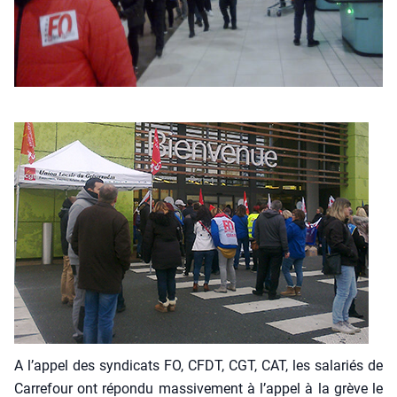
A l’appel des syn­di­cats FO, CFDT, CGT, CAT, les sala­riés de
Car­re­four ont répon­du mas­si­ve­ment à l’appel à la grève le