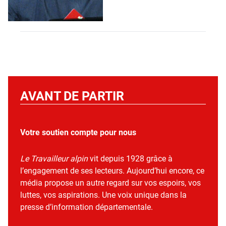
AVANT DE PARTIR
Votre soutien compte pour nous
Le Travailleur alpin
vit depuis 1928 grâce à
l’engagement de ses lecteurs. Aujourd’hui encore, ce
média propose un autre regard sur vos espoirs, vos
luttes, vos aspirations. Une voix unique dans la
presse d’information départementale.