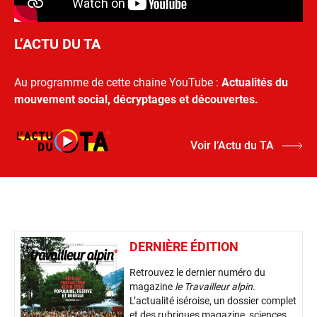
L’ACTU DU TA
Au programme de cette chaine YouTube :
Actualités du
mouvement social, décryptages et découvertes.
Voir l’Actu du TA
DERNIÈRE ÉDITION
Retrouvez le dernier numéro du
magazine
le Travailleur alpin
.
L’actualité iséroise, un dossier complet
et des rubriques magazine, sciences,