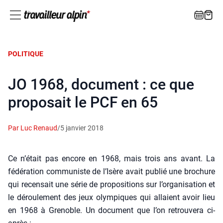
POLITIQUE
JO 1968, document : ce que
proposait le PCF en 65
Par Luc Renaud
/
5 janvier 2018
Ce n’é­tait pas encore en 1968, mais trois ans avant. La
fédé­ra­tion com­mu­niste de l’I­sère avait publié une bro­chure
qui recen­sait une série de pro­po­si­tions sur l’or­ga­ni­sa­tion et
le dérou­le­ment des jeux olym­piques qui allaient avoir lieu
en 1968 à Gre­noble. Un docu­ment que l’on retrou­ve­ra ci-