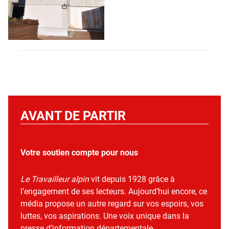
AVANT DE PARTIR
Votre soutien compte pour nous
Le Travailleur alpin
vit depuis 1928 grâce à
l’engagement de ses lecteurs. Aujourd’hui encore, ce
média propose un autre regard sur vos espoirs, vos
luttes, vos aspirations. Une voix unique dans la
presse d’information départementale.