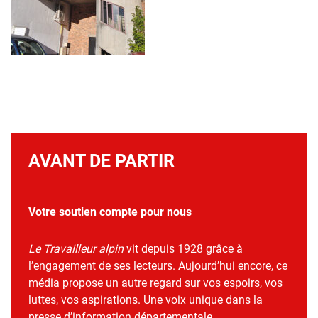
AVANT DE PARTIR
Votre soutien compte pour nous
Le Travailleur alpin
vit depuis 1928 grâce à
l’engagement de ses lecteurs. Aujourd’hui encore, ce
média propose un autre regard sur vos espoirs, vos
luttes, vos aspirations. Une voix unique dans la
presse d’information départementale.