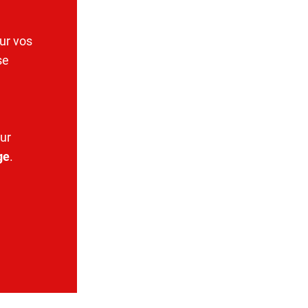
ur vos
se
ur
ge
.