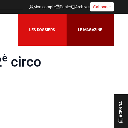
Mon compte
Panier
Archives
S'abonner
LES DOSSIERS
LE MAGAZINE
è
2
circo
AGENDA