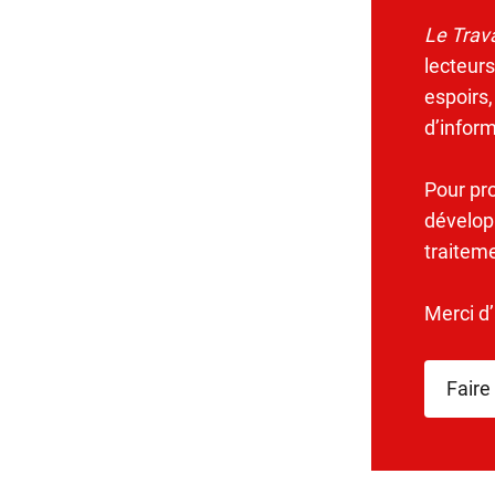
Le Trava
lecteurs
espoirs,
d’infor
Pour pr
dévelop
traitem
Merci d
Faire