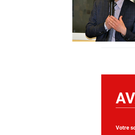
AV
Votre s