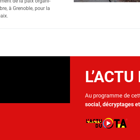
­ment de la paix orga­ni­
re, à Gre­noble, pour la
paix.
L’ACTU
Au programme de cett
social, décryptages e