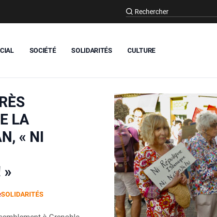
CIAL
SOCIÉTÉ
SOLIDARITÉS
CULTURE
RÈS
E LA
N, « NI
 »
e
SOLIDARITÉS