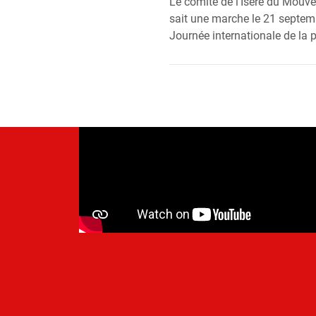
Le comi­té de l’I­sère du Mou­ve
sait une marche le 21 sep­temb
Jour­née inter­na­tio­nale de la 