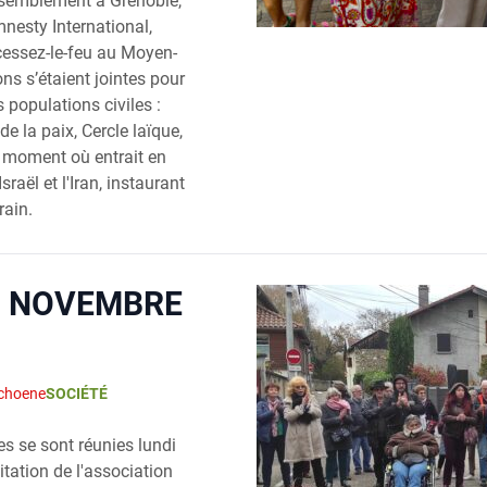
assemblement à Grenoble,
mnesty International,
, cessez-le-feu au Moyen-
ons s’étaient jointes pour
s populations civiles :
 la paix, Cercle laïque,
au moment où entrait en
sraël et l'Iran, instaurant
rain.
1 NOVEMBRE
choene
SOCIÉTÉ
s se sont réunies lundi
tation de l'association