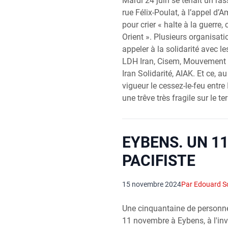
Mardi 24 juin se tenait un r
rue Félix-Poulat, à l’appel d’A
pour crier « halte à la guerre
Orient ». Plusieurs organisati
appeler à la solidarité avec le
LDH Iran, Cisem, Mouvement de
Iran Solidarité, AIAK. Et ce, 
vigueur le cessez-le-feu entre I
une trêve très fragile sur le ter
EYBENS. UN 1
PACIFISTE
15 novembre 2024
Par Edouard S
Une cinquantaine de personne
11 novembre à Eybens, à l'invi