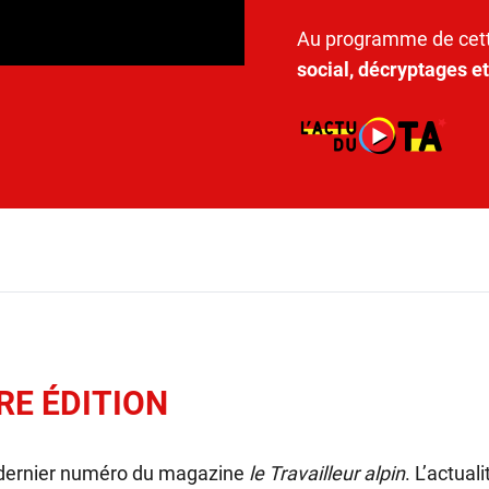
Au programme de cett
social, décryptages e
RE ÉDITION
 dernier numéro du magazine
le Travailleur alpin
. L’actual