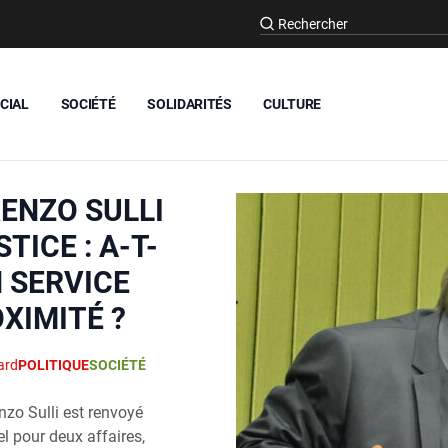
CIAL
SOCIÉTÉ
SOLIDARITÉS
CULTURE
RENZO SULLI
TICE : A‑T-
N SERVICE
XIMITÉ ?
ard
POLITIQUE
SOCIÉTÉ
nzo Sulli est renvoyé
el pour deux affaires,