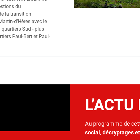
estions du
e la transition
artin-d’Hères avec le
quartiers Sud - plus
tiers Paul-Bert et Paul-
L’ACTU
Au programme de cett
social, décryptages e