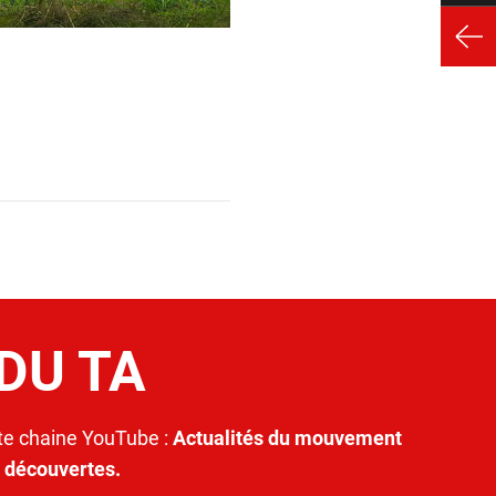
 DU TA
e chaine YouTube :
Actualités du mouvement
t découvertes.