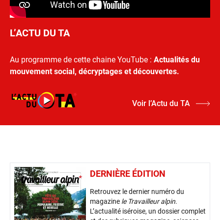
L’ACTU DU TA
Au programme de cette chaine YouTube :
Actualités du
mouvement social, décryptages et découvertes.
Voir l’Actu du TA
DERNIÈRE ÉDITION
Retrouvez le dernier numéro du
magazine
le Travailleur alpin
.
L’actualité iséroise, un dossier complet