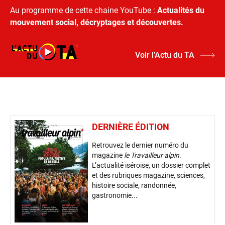
Au programme de cette chaine YouTube :
Actualités du
mouvement social, décryptages et découvertes.
Voir l’Actu du TA
DERNIÈRE ÉDITION
Retrouvez le dernier numéro du
magazine
le Travailleur alpin
.
L’actualité iséroise, un dossier complet
et des rubriques magazine, sciences,
histoire sociale, randonnée,
gastronomie...