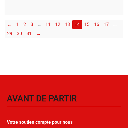
←
1
2
3
…
11
12
13
14
15
16
17
…
29
30
31
→
AVANT DE PARTIR
Votre soutien compte pour nous